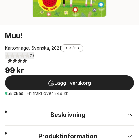
Muu!
Kartonnage, Svenska, 2021
0-3 år
(
1
)
4,0
utav 5 stjärnor. Totalt antal röster:
99 kr
Lägg i varukorg
Skickas
.
Fri frakt över 249 kr.
Beskrivning
Produktinformation