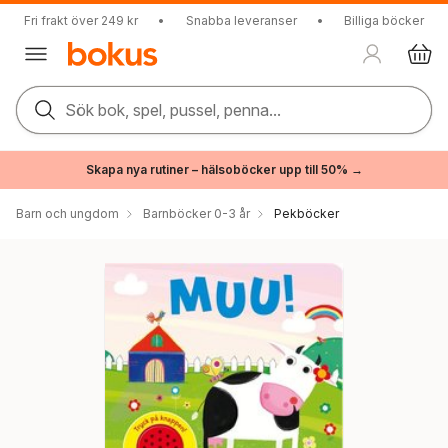
Fri frakt över 249 kr
•
Snabba leveranser
•
Billiga böcker
Sök bok, spel, pussel, penna...
Skapa nya rutiner – hälsoböcker upp till 50% →
Barn och ungdom
Barnböcker 0-3 år
Pekböcker