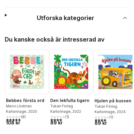
Utforska kategorier
Hoppa över listan
Du kanske också är intresserad av
Bebbes första ord
Den lekfulla tigern
Hjulen på bussen
Mervi Lindman
Tukan Förlag
Tukan Förlag
Kartonnage
, 2020
Kartonnage
, 2022
Kartonnage
, 2024
(
8
)
(
1
)
(
1
)
4,8
utav 5 stjärnor. Totalt antal röster:
4,0
utav 5 stjärnor. Totalt antal röster:
4,0
utav 5 stjärnor. Tota
108 kr
89 kr
89 kr