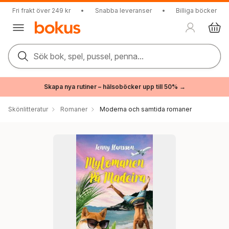
Fri frakt över 249 kr
•
Snabba leveranser
•
Billiga böcker
Sök bok, spel, pussel, penna...
Skapa nya rutiner – hälsoböcker upp till 50% →
Skönlitteratur
Romaner
Moderna och samtida romaner