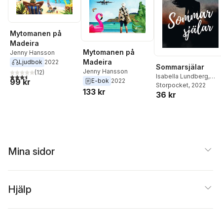
Yvette Klang
,
Elin
Jäverbrant
,
Monika
Chanovian
,
Pernilla
Mytomanen på
Enmark
,
Ulrika Medén
,
Tora Wall
,
Anja Mober
Madeira
Jessica Eriksson
,
Mytomanen på
Jenny Hansson
Stefan Holm
,
Pia
Madeira
Ljudbok
2022
Sommarsjälar
Sjöholm
,
Emelie Kem
Jenny Hansson
(
12
)
3,5
utav 5 stjärnor. Totalt antal röster:
Isabella Lundberg
,
99 kr
E-bok
2022
Jenny Hansson
Storpocket
, 2022
,
Lizet
133 kr
36 kr
Lindskog
,
Elin Edberg
,
Linda Andersson
,
Y
Klang
Mina sidor
Hjälp