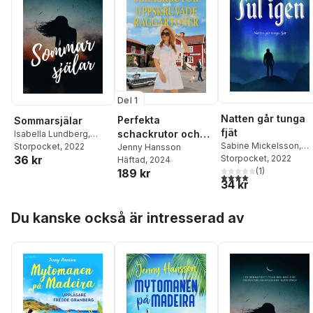
Del 1
Natten går tunga
Perfekta
Sommarsjälar
fjät
schackrutor och
Isabella Lundberg
,
Sabine Mickelsson
,
Jenny Hansson
Storpocket
, 2022
,
Lizette
uppskruvade
Jenny Hansson
36 kr
Jenny Hansson
Storpocket
, 2022
,
Elina
Lindskog
,
Elin Edberg
,
Häftad
, 2024
raggartoner
Kangas
,
Fanny
(
1
)
Linda Andersson
,
Y
189 kr
4,0
utav 5 stjärnor. Tota
34 kr
Tengros
,
Anna Sofia
Klang
Andersson
,
Philip
Hoppa över listan
Stenström
,
Sarah
Du kanske också är intresserad av
Somehagen
,
Angelica
Schachner
,
Cecilia
Linder
,
Lizette
Lindskog
,
Malin
Rosenfrost
,
Maria
Wallerfrost
,
Linda
Svensson Vendel
,
Henrik Hermansson
,