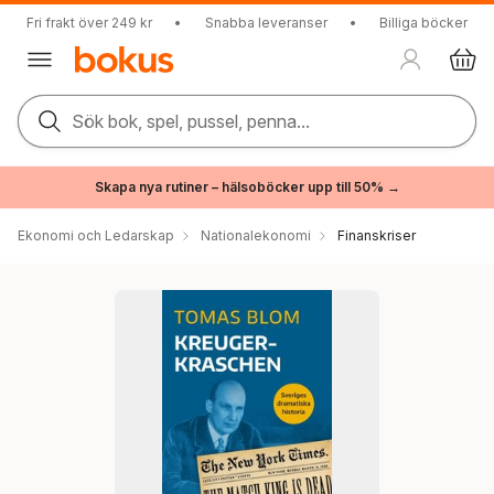
Fri frakt över 249 kr
•
Snabba leveranser
•
Billiga böcker
Sök bok, spel, pussel, penna...
Skapa nya rutiner – hälsoböcker upp till 50% →
Ekonomi och Ledarskap
Nationalekonomi
Finanskriser