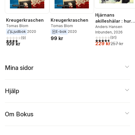
Hjärnans
Kreugerkraschen
Kreugerkraschen
akilleshälar : hur
Tomas Blom
Tomas Blom
din hjärna lurar di
Anders Hansen
Ljudbok
2020
E-bok
2020
Inbunden
, 2026
och vad du kan
(
91
)
99 kr
(
9
)
göra åt det
4,7
utav 5 stjärnor. Tota
3,8
utav 5 stjärnor. Totalt antal röster:
229 kr
109 kr
257 kr
Mina sidor
Hjälp
Om Bokus