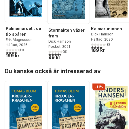
Palmemordet : de
Kalmarunionen
Stormakten växer
tio spåren
Dick Harrison
fram
Häftad
, 2020
Erik Magnusson
Dick Harrison
(
8
)
Häftad
, 2026
4,1
utav 5 stjärnor. Total
Pocket
, 2021
189 kr
(
1
)
(
6
)
4,0
utav 5 stjärnor. Totalt antal röster:
4,3
utav 5 stjärnor. Totalt antal röster:
199 kr
99 kr
Hoppa över listan
Du kanske också är intresserad av
-11%