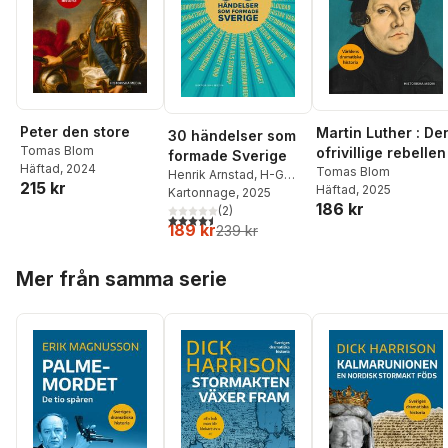
Peter den store
Martin Luther : De
30 händelser som
Tomas Blom
ofrivillige rebellen
formade Sverige
Häftad
, 2024
Tomas Blom
Henrik Arnstad
,
H-G
215 kr
Häftad
, 2025
Axberger
Kartonnage
,
Henrik
, 2025
186 kr
Berggren
(
2
,
Tomas Blom
)
,
4,5
utav 5 stjärnor. Totalt antal röster:
189 kr
Ingrid Carlberg
,
Martin
239 kr
Dackling
,
Ann-Sofie
Hoppa över listan
Dahl
,
Nils Edling
,
Mer från samma serie
Kristina Ekero Eriksson
,
Lars Ericson Wolke