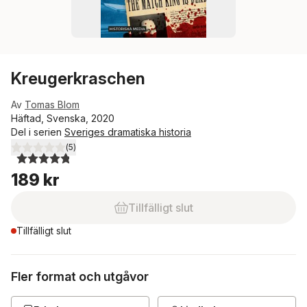
Kreugerkraschen
Av
Tomas Blom
Häftad, Svenska, 2020
Del i serien
Sveriges dramatiska historia
(
5
)
4,8
utav 5 stjärnor. Totalt antal röster:
189 kr
Tillfälligt slut
Tillfälligt slut
Fler format och utgåvor