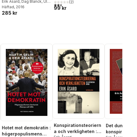
närvaro och
Erik Åsard
,
Dag Blanck
,
Ulf
(
2
)
2,5
utav 5 stjärnor. Totalt antal röster:
Jonas Björk
Häftad
, 2016
,
Wilhelm Agrell
99 kr
inflytande i Sverige
285 kr
al röster:
Konspirationsteoriern
Det dunkelt tä
Hotet mot demokratin :
a och verkligheten :
konspirationst
högerpopulismens