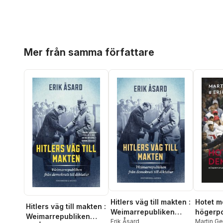
Hoppa över listan
Mer från samma författare
Hitlers väg till makten :
Hotet m
Hitlers väg till makten :
Weimarrepubliken
högerp
Weimarrepubliken
från demokrati till
Erik Åsard
återkom
Martin Ge