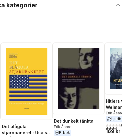
ka kategorier
Hitlers väg til
Weimarrepubl
från demokrati 
Erik Åsard
Ljudbok
2025
diktatur
Det dunkelt tänkta
(
6
)
Det blågula
Erik Åsard
3,5
utav 5 stjärnor.
169 kr
stjärnbaneret : Usa:s
E-bok