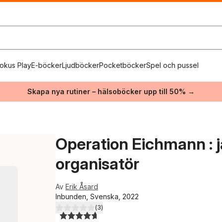
okus Play
E-böcker
Ljudböcker
Pocketböcker
Spel och pussel
Skapa nya rutiner – hälsoböcker upp till 50% →
Operation Eichmann : j
organisatör
Av
Erik Åsard
Inbunden, Svenska, 2022
(
3
)
4,7
utav 5 stjärnor. Totalt antal röster: