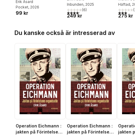
från demokrati till
Erik Åsard
Inbunden
, 2025
Häftad
, 
diktatur
och US
Pocket
, 2026
diktatur
(
6
)
(
99 kr
4,2
utav 5 stjärnor. Totalt antal röster:
3,0
utav 5 
249 kr
275 kr
Hoppa över listan
Du kanske också är intresserad av
Operation Eichmann :
Operation Eichmann :
Operati
jakten på Förintelsens
jakten på Förintelsens
jakten 