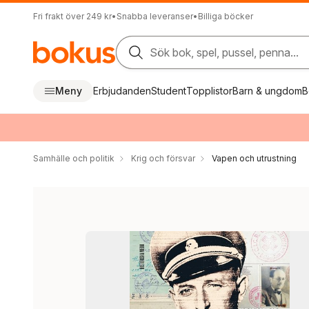
Fri frakt över 249 kr
•
Snabba leveranser
•
Billiga böcker
Sök bok, spel, pussel, penna...
Meny
Erbjudanden
Student
Topplistor
Barn & ungdom
B
Samhälle och politik
Krig och försvar
Vapen och utrustning