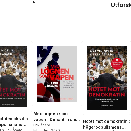
Utfors
Med lögnen som
ot demokratin :
vapen : Donald Trump
Hotet mot demokratin :
opulismens
och den amerikanska
Erik Åsard
högerpopulismens
st i Europa
lin
,
Erik Åsard
Inbunden
, 2020