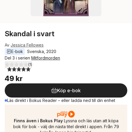
Skandal i svart
Av
Jessica Fellowes
E-bok
Svenska
, 
2020
Del 3 i serien
Mitfordmorden
(
1
)
5,0
utav 5 stjärnor. Totalt antal röster:
49 kr
Köp e-bok
Läs direkt i Bokus Reader – eller ladda ned till din enhet
Finns även i Bokus Play
Lyssna och läs utan att köpa
bok för bok - välj din nästa titel direkt i appen. Från 79