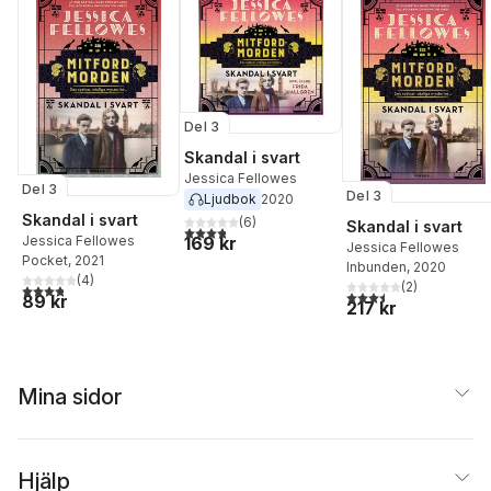
Del 3
Skandal i svart
Jessica Fellowes
Del 3
Del 3
Ljudbok
2020
Skandal i svart
(
6
)
Skandal i svart
3,8
utav 5 stjärnor. Totalt antal röster:
169 kr
Jessica Fellowes
Jessica Fellowes
Pocket
, 2021
Inbunden
, 2020
(
4
)
(
2
)
3,8
utav 5 stjärnor. Totalt antal röster:
3,5
utav 5 stjärnor. Tota
89 kr
217 kr
Mina sidor
Hjälp