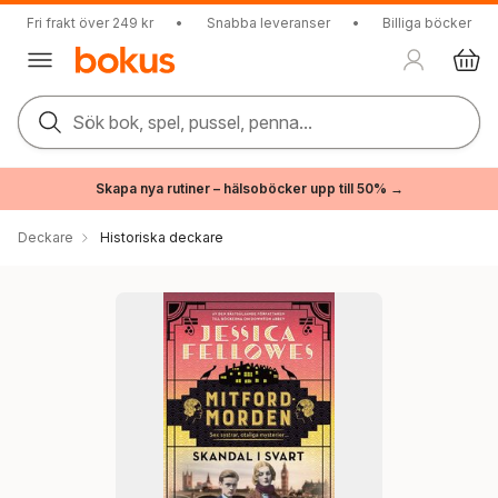
Fri frakt över 249 kr
•
Snabba leveranser
•
Billiga böcker
Sök bok, spel, pussel, penna...
Skapa nya rutiner – hälsoböcker upp till 50% →
Deckare
Historiska deckare