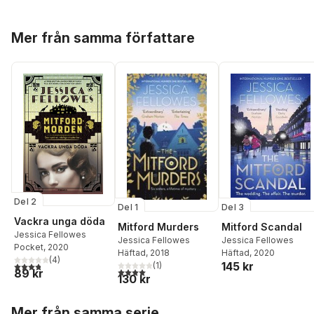
Hoppa över listan
Mer från samma författare
Del 2
Del 1
Del 3
Vackra unga döda
Mitford Murders
Mitford Scandal
Jessica Fellowes
Jessica Fellowes
Jessica Fellowes
Pocket
, 2020
Häftad
, 2018
Häftad
, 2020
(
4
)
145 kr
(
1
)
3,8
utav 5 stjärnor. Totalt antal röster:
4,0
utav 5 stjärnor. Totalt antal röster:
89 kr
130 kr
Hoppa över listan
Mer från samma serie