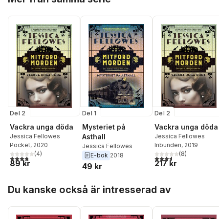
Del 2
Del 1
Del 2
Vackra unga döda
Mysteriet på
Vackra unga döda
Jessica Fellowes
Asthall
Jessica Fellowes
Pocket
, 2020
Inbunden
, 2019
Jessica Fellowes
(
4
)
(
8
)
E-bok
2018
3,8
utav 5 stjärnor. Totalt antal röster:
3,6
utav 5 stjärnor. Tota
89 kr
217 kr
49 kr
Hoppa över listan
Du kanske också är intresserad av