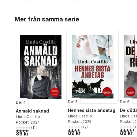
Hoppa över listan
Mer från samma serie
Del 5
Del 6
Del 4
Hennes sista andetag
De döda
Anmäld saknad
Linda Castillo
Linda Cas
Linda Castillo
Pocket
, 2025
Pocket
, 
Pocket
, 2024
(
2
)
(
(
11
)
4,0
utav 5 stjärnor. Totalt antal röster:
4,5
utav 5 
4,4
utav 5 stjärnor. Totalt antal röster:
89 kr
89 kr
89 kr