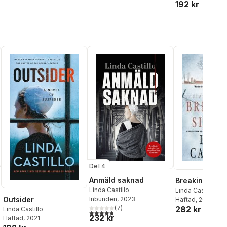
192 kr
Del 4
Anmäld saknad
Breaking Sile
Linda Castillo
Linda Castillo
Outsider
Inbunden
, 2023
Häftad
, 2012
282 kr
(
7
)
Linda Castillo
4,7
utav 5 stjärnor. Totalt antal röster:
232 kr
Häftad
, 2021