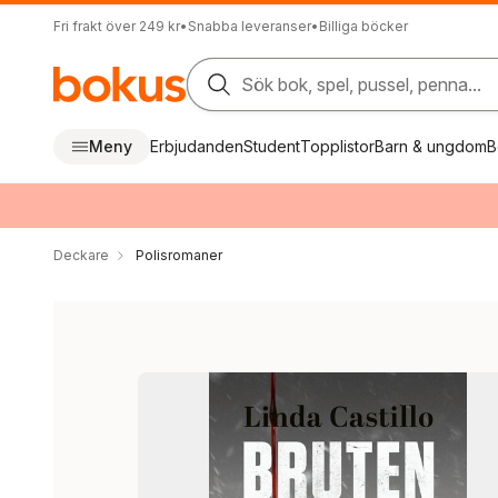
Fri frakt över 249 kr
•
Snabba leveranser
•
Billiga böcker
Sök bok, spel, pussel, penna...
Meny
Erbjudanden
Student
Topplistor
Barn & ungdom
B
Deckare
Polisromaner