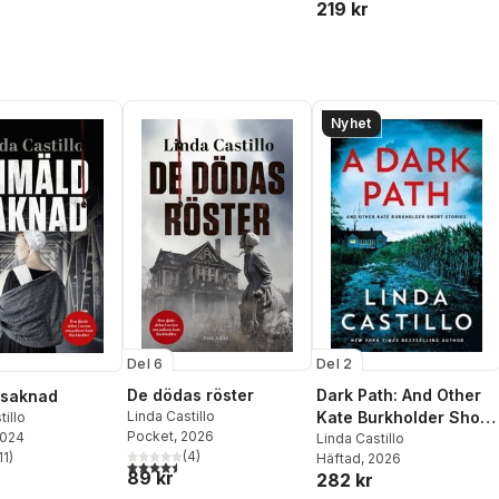
219 kr
Nyhet
Del 6
Del 2
De dödas röster
Dark Path: And Other
 saknad
Linda Castillo
Kate Burkholder Short
tillo
Pocket
, 2026
2024
Stories
Linda Castillo
(
4
)
11
)
Häftad
, 2026
4,5
utav 5 stjärnor. Totalt antal röster:
stjärnor. Totalt antal röster:
89 kr
282 kr