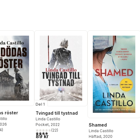
Del 1
s röster
Tvingad till tystnad
tillo
Linda Castillo
2026
Pocket
, 2022
Shamed
4
)
(
22
)
Linda Castillo
stjärnor. Totalt antal röster:
4,0
utav 5 stjärnor. Totalt antal röster:
89 kr
Häftad
, 2020