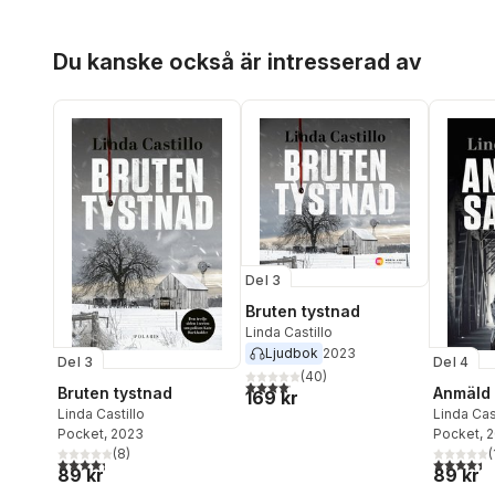
Hoppa över listan
Du kanske också är intresserad av
Del 3
Bruten tystnad
Linda Castillo
Ljudbok
2023
Del 3
Del 4
(
40
)
4,1
utav 5 stjärnor. Totalt antal röster:
Bruten tystnad
Anmäld
169 kr
Linda Castillo
Linda Cas
Pocket
, 2023
Pocket
, 
(
8
)
(
4,3
utav 5 stjärnor. Totalt antal röster:
4,4
utav 5 
89 kr
89 kr