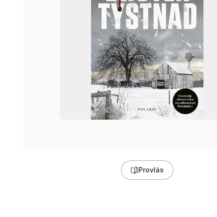
Provläs