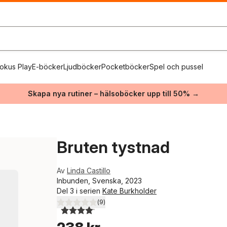
okus Play
E-böcker
Ljudböcker
Pocketböcker
Spel och pussel
Skapa nya rutiner – hälsoböcker upp till 50% →
Bruten tystnad
Av
Linda Castillo
Inbunden, Svenska, 2023
Del 3 i serien
Kate Burkholder
(
9
)
4,1
utav 5 stjärnor. Totalt antal röster: