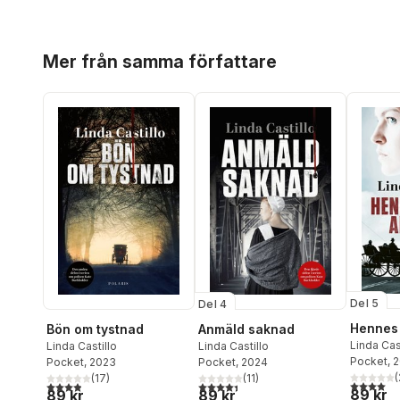
Hoppa över listan
Mer från samma författare
Del 5
Del 4
Hennes 
Bön om tystnad
Anmäld saknad
Linda Cas
Linda Castillo
Linda Castillo
Pocket
, 
Pocket
, 2023
Pocket
, 2024
(
(
17
)
(
11
)
4,0
utav 5 
3,9
utav 5 stjärnor. Totalt antal röster:
4,4
utav 5 stjärnor. Totalt antal röster:
89 kr
89 kr
89 kr