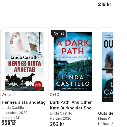
219 kr
Nyhet
Del 5
Del 2
Hennes sista andetag
Dark Path: And Other
Linda Castillo
Kate Burkholder Short
Inbunden
, 2024
Outsider
Stories
Linda Castillo
(
4
)
Häftad
, 2026
Linda Castillo
5,0
utav 5 stjärnor. Totalt antal röster:
238 kr
282 kr
Häftad
, 2021