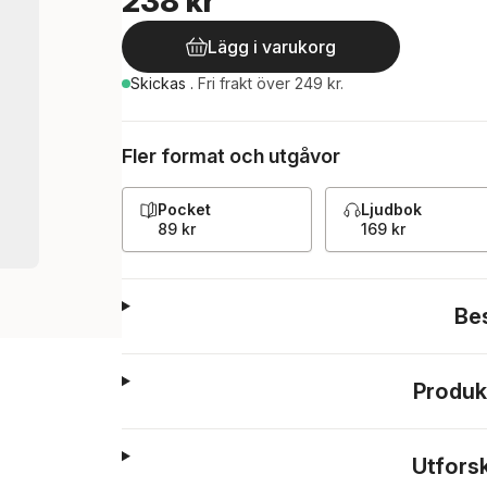
238 kr
Lägg i varukorg
Skickas
.
Fri frakt över 249 kr.
Fler format och utgåvor
Pocket
Ljudbok
89 kr
169 kr
Be
Produk
Utfors