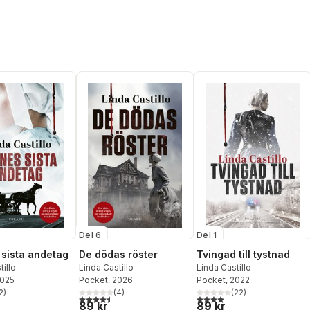
Del 6
Del 1
sista andetag
De dödas röster
Tvingad till tystnad
tillo
Linda Castillo
Linda Castillo
2025
Pocket
, 2026
Pocket
, 2022
2
)
(
4
)
(
22
)
stjärnor. Totalt antal röster:
4,5
utav 5 stjärnor. Totalt antal röster:
4,0
utav 5 stjärnor. Totalt ant
89 kr
89 kr