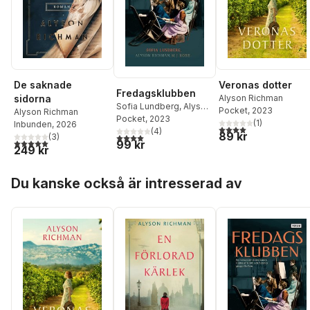
De saknade
Veronas dotter
Fredagsklubben
sidorna
Alyson Richman
Sofia Lundberg
,
Alyson
Pocket
, 2023
Alyson Richman
Richman
Pocket
, 2023
,
M.J Rose
(
1
)
Inbunden
, 2026
4,0
utav 5 stjärnor. Tota
(
4
)
89 kr
4,0
utav 5 stjärnor. Totalt antal röster:
(
3
)
5,0
utav 5 stjärnor. Totalt antal röster:
99 kr
249 kr
Hoppa över listan
Du kanske också är intresserad av