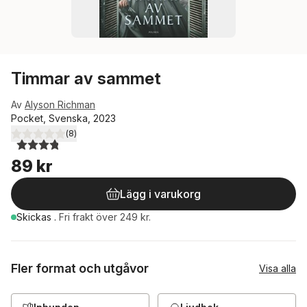
Timmar av sammet
Av
Alyson Richman
Pocket, Svenska, 2023
(
8
)
3,8
utav 5 stjärnor. Totalt antal röster:
89 kr
Lägg i varukorg
Skickas
.
Fri frakt över 249 kr.
Fler format och utgåvor
Visa alla