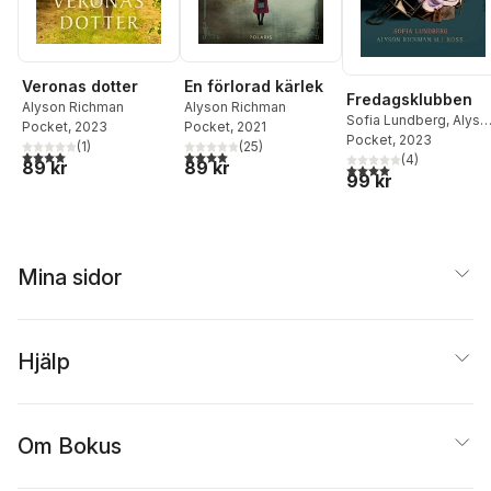
Veronas dotter
En förlorad kärlek
Fredagsklubben
Alyson Richman
Alyson Richman
Sofia Lundberg
,
Alyso
Pocket
, 2023
Pocket
, 2021
Richman
Pocket
, 2023
,
M.J Rose
(
1
)
(
25
)
4,0
utav 5 stjärnor. Totalt antal röster:
4,0
utav 5 stjärnor. Totalt antal röster:
(
4
)
89 kr
89 kr
4,0
utav 5 stjärnor. Tota
99 kr
Mina sidor
Hjälp
Om Bokus