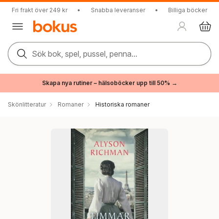
Fri frakt över 249 kr
•
Snabba leveranser
•
Billiga böcker
Sök bok, spel, pussel, penna...
Skapa nya rutiner – hälsoböcker upp till 50% →
Skönlitteratur
Romaner
Historiska romaner