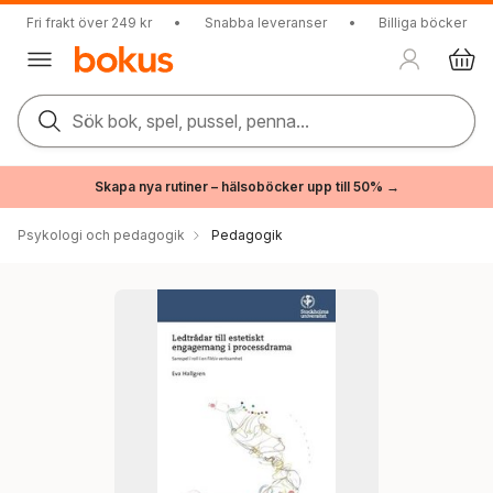
Fri frakt över 249 kr
•
Snabba leveranser
•
Billiga böcker
Sök bok, spel, pussel, penna...
Skapa nya rutiner – hälsoböcker upp till 50% →
Psykologi och pedagogik
Pedagogik