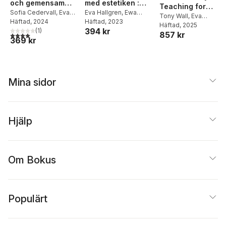
och gemensam
med estetiken :
Teaching for
läsning för
Sofia Cedervall
,
Eva
drama, bild och
Eva Hallgren
,
Ewa
Impact
Tony Wall
,
Eva
Hallgren
Häftad
, 2024
,
Peter
Jacquet
Häftad
, 2023
språkutveckling
muntligt berättande
Österlind
Häftad
, 2025
,
Eva Hallgre
394 kr
Sundebrant
(
1
)
och estetiskt
i tematisk
857 kr
4,0
utav 5 stjärnor. Totalt antal röster:
369 kr
engagemang
undervisning
Mina sidor
Hjälp
Om Bokus
Populärt