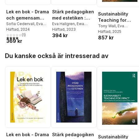
Lek en bok - Drama
Stärk pedagogiken
Sustainability
och gemensam
med estetiken :
Teaching for
läsning för
Sofia Cedervall
,
Eva
drama, bild och
Eva Hallgren
,
Ewa
Impact
Tony Wall
,
Eva
Hallgren
Häftad
, 2024
,
Peter
Jacquet
Häftad
, 2023
språkutveckling
muntligt berättande
Österlind
Häftad
, 2025
,
Eva Hallgre
394 kr
Sundebrant
(
1
)
och estetiskt
i tematisk
857 kr
4,0
utav 5 stjärnor. Totalt antal röster:
369 kr
engagemang
undervisning
Hoppa över listan
Du kanske också är intresserad av
Lek en bok - Drama
Stärk pedagogiken
Sustainability