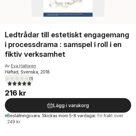
Ledtrådar till estetiskt engagemang
i processdrama : samspel i roll i en
fiktiv verksamhet
Av
Eva Hallgren
Häftad, Svenska, 2018
(
1
)
5,0
utav 5 stjärnor. Totalt antal röster:
216 kr
Lägg i varukorg
Beställningsvara.
Skickas
inom 5-8 vardagar
.
Fri frakt över
249 kr.