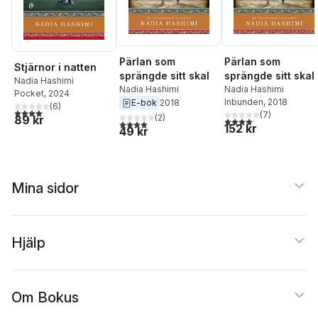
Pärlan som
Pärlan som
Stjärnor i natten
sprängde sitt skal
sprängde sitt skal
Nadia Hashimi
Nadia Hashimi
Nadia Hashimi
Pocket
, 2024
Inbunden
, 2018
E-bok
2018
(
6
)
4,0
utav 5 stjärnor. Totalt antal röster:
(
7
)
(
2
)
89 kr
4,1
utav 5 stjärnor. Total
4,0
utav 5 stjärnor. Totalt antal röster:
152 kr
49 kr
Mina sidor
Hjälp
Om Bokus