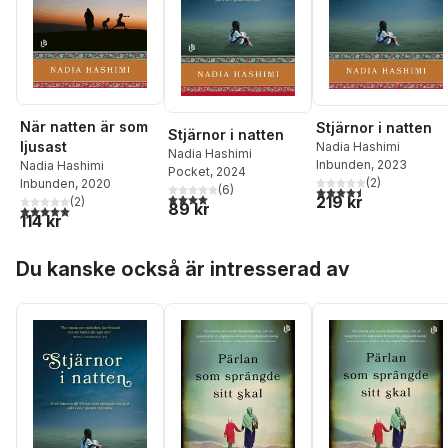
När natten är som
Stjärnor i natten
Stjärnor i natten
ljusast
Nadia Hashimi
Nadia Hashimi
Inbunden
, 2023
Nadia Hashimi
Pocket
, 2024
(
2
)
Inbunden
, 2020
(
6
)
4,5
utav 5 stjärnor. Tota
4,0
utav 5 stjärnor. Totalt antal röster:
219 kr
(
2
)
89 kr
5,0
utav 5 stjärnor. Totalt antal röster:
114 kr
Hoppa över listan
Du kanske också är intresserad av