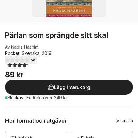
Pärlan som sprängde sitt skal
Av
Nadia Hashimi
Pocket, Svenska, 2019
(
58
)
4,1
utav 5 stjärnor. Totalt antal röster:
89 kr
Lägg i varukorg
Skickas
.
Fri frakt över 249 kr.
Fler format och utgåvor
Visa alla