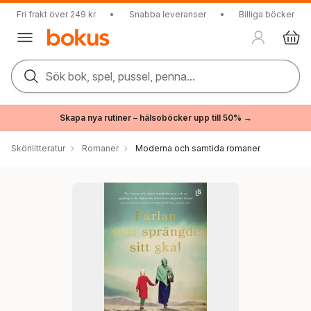
Fri frakt över 249 kr
•
Snabba leveranser
•
Billiga böcker
Sök bok, spel, pussel, penna...
Skapa nya rutiner – hälsoböcker upp till 50% →
Skönlitteratur
Romaner
Moderna och samtida romaner