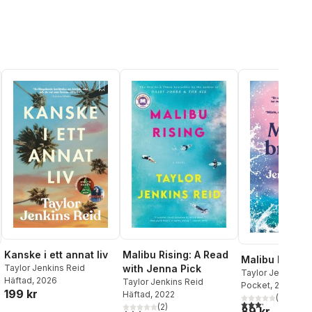
Kanske i ett annat liv
Malibu Rising: A Read
Malibu brinne
Taylor Jenkins Reid
with Jenna Pick
Taylor Jenkins R
Häftad
, 2026
Taylor Jenkins Reid
Pocket
, 2024
199 kr
Häftad
, 2022
(
22
)
3,2
utav 5 stjärnor.
al röster:
(
2
)
89 kr