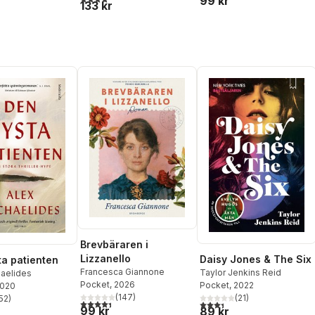
99 kr
133 kr
Brevbäraren i
Lizzanello
Daisy Jones & The Six
ta patienten
Francesca Giannone
Taylor Jenkins Reid
haelides
Pocket
, 2026
Pocket
, 2022
2020
(
147
)
(
21
)
52
)
4,4
utav 5 stjärnor. Totalt antal röster:
3,4
utav 5 stjärnor. Totalt ant
stjärnor. Totalt antal röster:
99 kr
89 kr