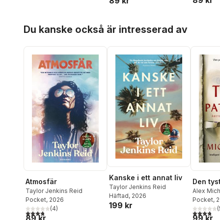
89 kr
Hoppa över listan
Du kanske också är intresserad av
Kanske i ett annat liv
Atmosfär
Den tys
Taylor Jenkins Reid
Taylor Jenkins Reid
Alex Mic
Häftad
, 2026
Pocket
, 2026
Pocket
, 
199 kr
(
4
)
(
3,8
utav 5 stjärnor. Totalt antal röster:
3,8
utav 5 
89 kr
99 kr