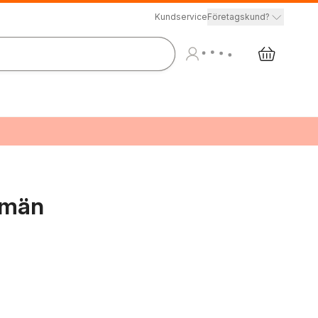
Kundservice
Företagskund?
 män