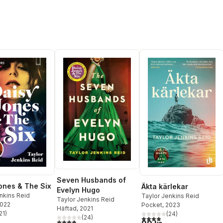
Seven Husbands of
ones & The Six
Äkta kärlekar
Evelyn Hugo
nkins Reid
Taylor Jenkins Reid
Taylor Jenkins Reid
2022
Pocket
, 2023
Häftad
, 2021
21
)
(
24
)
stjärnor. Totalt antal röster:
3,9
utav 5 stjärnor. Totalt ant
(
24
)
3,9
utav 5 stjärnor. Totalt antal röster: