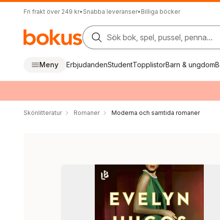
Fri frakt över 249 kr
•
Snabba leveranser
•
Billiga böcker
Sök bok, spel, pussel, penna...
Meny
Erbjudanden
Student
Topplistor
Barn & ungdom
B
Skönlitteratur
Romaner
Moderna och samtida romaner