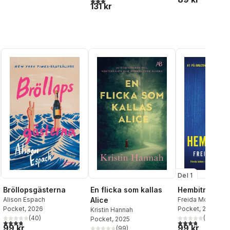
3,0
utav 5 stjärnor. Totalt antal röster:
131 kr
Del 1
Bröllopsgästerna
En flicka som kallas
Hembiträdet
Alison Espach
Alice
Freida McFadde
Pocket
, 2026
Pocket
, 2025
Kristin Hannah
(
40
)
(
52
)
Pocket
, 2025
al röster:
3,8
utav 5 stjärnor. Totalt antal röster:
3,8
utav 5 stjärnor
99 kr
99 kr
(
99
)