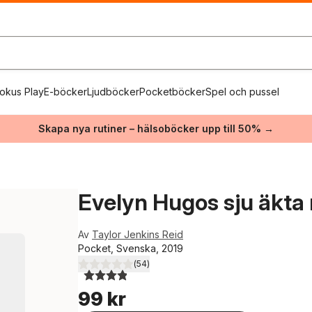
okus Play
E-böcker
Ljudböcker
Pocketböcker
Spel och pussel
Skapa nya rutiner – hälsoböcker upp till 50% →
Evelyn Hugos sju äkta
Av
Taylor Jenkins Reid
Pocket, Svenska, 2019
(
54
)
3,9
utav 5 stjärnor. Totalt antal röster:
99 kr