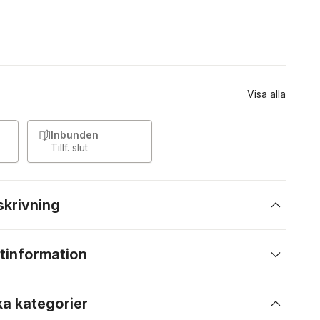
Visa alla
Inbunden
Tillf. slut
skrivning
tinformation
ka kategorier