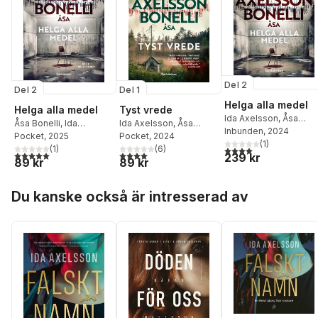
Del 2
Del 2
Del 1
Helga alla medel
Helga alla medel
Tyst vrede
Ida Axelsson
,
Åsa
Åsa Bonelli
,
Ida
Ida Axelsson
,
Åsa
Bonelli
Inbunden
, 2024
Axelsson
Pocket
, 2025
Bonelli
Pocket
, 2024
(
1
)
(
1
)
(
6
)
4,0
utav 5 stjärnor. Tota
5,0
utav 5 stjärnor. Totalt antal röster:
4,0
utav 5 stjärnor. Totalt antal röster:
239 kr
89 kr
89 kr
Hoppa över listan
Du kanske också är intresserad av