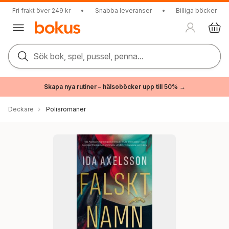
Fri frakt över 249 kr
•
Snabba leveranser
•
Billiga böcker
Sök bok, spel, pussel, penna...
Skapa nya rutiner – hälsoböcker upp till 50% →
Deckare
Polisromaner