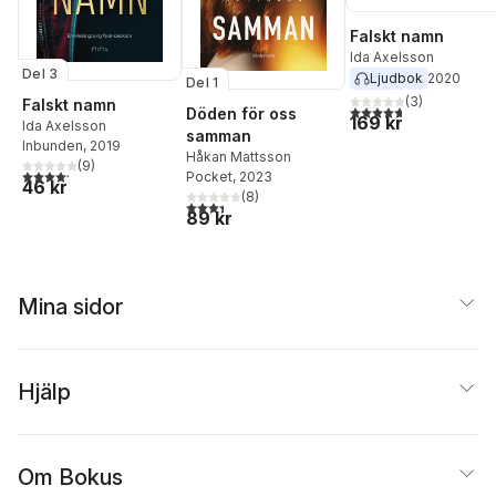
Falskt namn
Ida Axelsson
Del 3
Ljudbok
2020
Del 1
(
3
)
Falskt namn
4,7
utav 5 stjärnor. Tota
Döden för oss
169 kr
Ida Axelsson
samman
Inbunden
, 2019
Håkan Mattsson
(
9
)
4,2
utav 5 stjärnor. Totalt antal röster:
Pocket
, 2023
46 kr
(
8
)
3,4
utav 5 stjärnor. Totalt antal röster:
89 kr
Mina sidor
Hjälp
Om Bokus