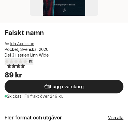
Falskt namn
Av
Ida Axelsson
Pocket, Svenska, 2020
Del 3 i serien
Linn Wide
(
19
)
4,0
utav 5 stjärnor. Totalt antal röster:
89 kr
Lägg i varukorg
Skickas
.
Fri frakt över 249 kr.
Fler format och utgåvor
Visa alla