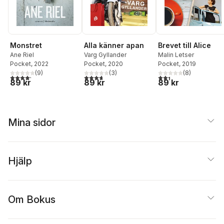
Monstret
Alla känner apan
Brevet till Alice
Ane Riel
Varg Gyllander
Malin Letser
Pocket
, 2022
Pocket
, 2020
Pocket
, 2019
(
9
)
(
3
)
(
8
)
4,2
utav 5 stjärnor. Totalt antal röster:
3,7
utav 5 stjärnor. Totalt antal röster:
2,4
utav 5 stjärnor. Tota
89 kr
89 kr
89 kr
Mina sidor
Hjälp
Om Bokus