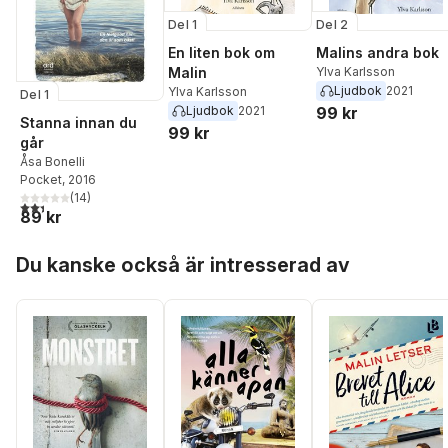
Lernevall
,
Mirjiam
Lindahl
,
Anna Marongi
Del 1
Del 2
Jane Morén
,
Susanne
En liten bok om
Malins andra bok
Schemper
,
Titti
Malin
Ylva Karlsson
Sjöblom
,
Eva
Ljudbok
2021
Ylva Karlsson
Del 1
Swedenmark
,
Maria
Ljudbok
2021
99 kr
Wells
,
Therese Werne
Stanna innan du
99 kr
Peter Westberg
,
går
Katarina Wilk
,
Charlott
Åsa Bonelli
von Zweigbergk
Pocket
, 2016
(
14
)
2,4
utav 5 stjärnor. Totalt antal röster:
89 kr
Hoppa över listan
Du kanske också är intresserad av