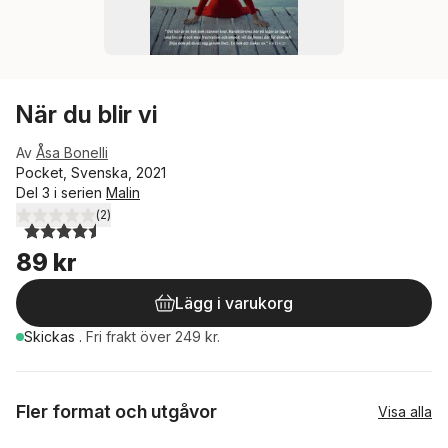
När du blir vi
Av
Åsa Bonelli
Pocket, Svenska, 2021
Del 3 i serien
Malin
(
2
)
4,5
utav 5 stjärnor. Totalt antal röster:
89 kr
Lägg i varukorg
Skickas
.
Fri frakt över 249 kr.
Fler format och utgåvor
Visa alla