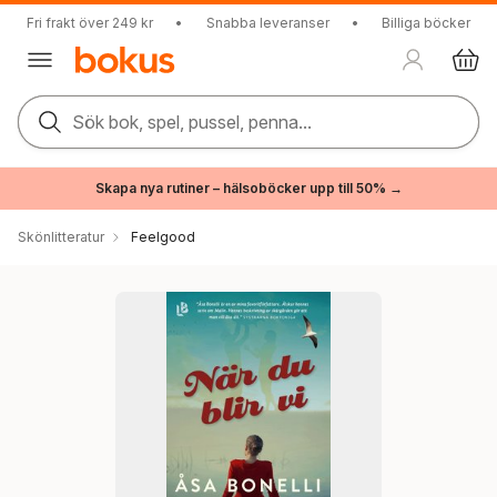
Fri frakt över 249 kr
•
Snabba leveranser
•
Billiga böcker
Sök bok, spel, pussel, penna...
Skapa nya rutiner – hälsoböcker upp till 50% →
Skönlitteratur
Feelgood