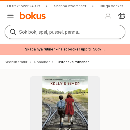
Fri frakt över 249 kr
•
Snabba leveranser
•
Billiga böcker
Sök bok, spel, pussel, penna...
Skapa nya rutiner – hälsoböcker upp till 50% →
Skönlitteratur
Romaner
Historiska romaner