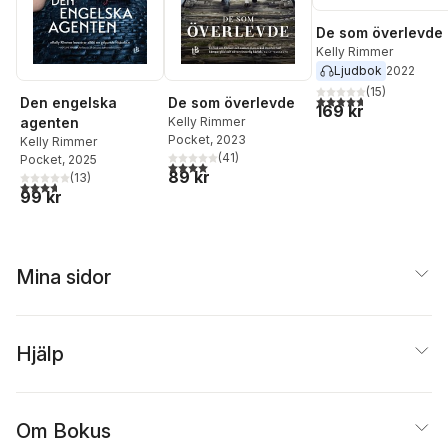
De som överlevde
Kelly Rimmer
Ljudbok
2022
(
15
)
4,7
utav 5 stjärnor. Tota
Den engelska
De som överlevde
169 kr
agenten
Kelly Rimmer
Pocket
, 2023
Kelly Rimmer
(
41
)
Pocket
, 2025
4,0
utav 5 stjärnor. Totalt antal röster:
89 kr
(
13
)
3,7
utav 5 stjärnor. Totalt antal röster:
99 kr
Mina sidor
Hjälp
Om Bokus