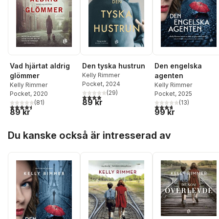
Vad hjärtat aldrig
Den tyska hustrun
Den engelska
glömmer
Kelly Rimmer
agenten
Pocket
, 2024
Kelly Rimmer
Kelly Rimmer
(
29
)
Pocket
, 2020
Pocket
, 2025
3,9
utav 5 stjärnor. Totalt antal röster:
89 kr
(
81
)
(
13
)
4,5
utav 5 stjärnor. Totalt antal röster:
3,7
utav 5 stjärnor. Tota
89 kr
99 kr
Hoppa över listan
Du kanske också är intresserad av