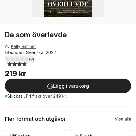
De som överlevde
Av
Kelly Rimmer
Inbunden, Svenska, 2022
(
9
)
4,0
utav 5 stjärnor. Totalt antal röster:
219 kr
Lägg i varukorg
Skickas
.
Fri frakt över 249 kr.
Fler format och utgåvor
Visa alla