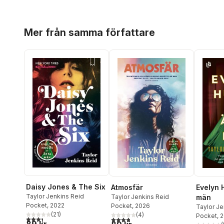
Hoppa över listan
Mer från samma författare
Daisy Jones & The Six
Atmosfär
Evelyn 
Taylor Jenkins Reid
Taylor Jenkins Reid
män
Pocket
, 2022
Pocket
, 2026
Taylor Je
(
21
)
(
4
)
Pocket
, 
3,4
utav 5 stjärnor. Totalt antal röster:
3,8
utav 5 stjärnor. Totalt antal röster:
89 kr