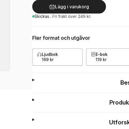
Lägg i varukorg
Skickas
.
Fri frakt över 249 kr.
Fler format och utgåvor
Ljudbok
E-bok
169 kr
119 kr
Be
Produk
Utfors