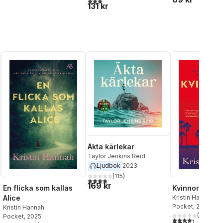
3,0
utav 5 stjärnor. Totalt antal röster:
131 kr
Äkta kärlekar
Taylor Jenkins Reid
Ljudbok
2023
(
115
)
3,9
utav 5 stjärnor. Totalt antal röster:
169 kr
En flicka som kallas
Kvinnorna
Alice
Kristin Hannah
Pocket
, 2025
Kristin Hannah
(
66
)
Pocket
, 2025
al röster:
4,3
utav 5 stjärnor