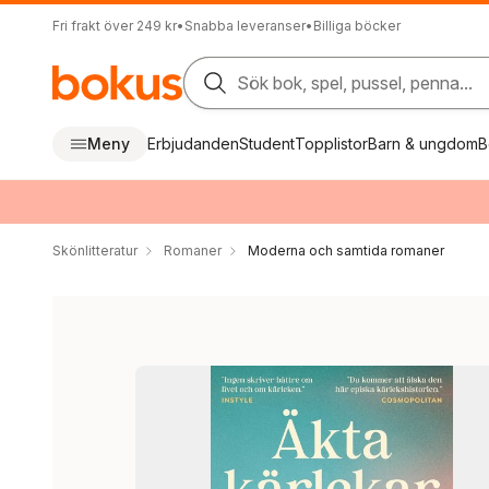
Fri frakt över 249 kr
•
Snabba leveranser
•
Billiga böcker
Sök bok, spel, pussel, penna...
Meny
Erbjudanden
Student
Topplistor
Barn & ungdom
B
Skönlitteratur
Romaner
Moderna och samtida romaner