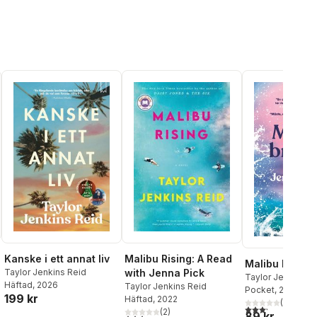
Kanske i ett annat liv
Malibu Rising: A Read
Malibu brinne
Taylor Jenkins Reid
with Jenna Pick
Taylor Jenkins R
Häftad
, 2026
Taylor Jenkins Reid
Pocket
, 2024
199 kr
Häftad
, 2022
(
22
)
3,2
utav 5 stjärnor.
(
2
)
al röster:
89 kr