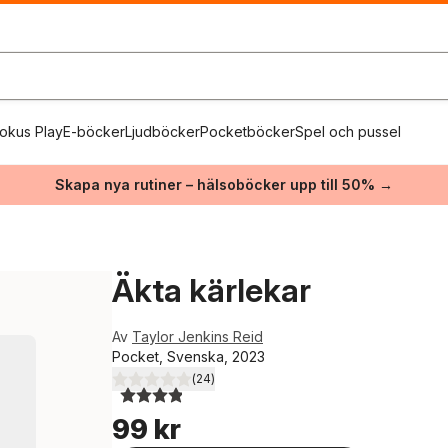
okus Play
E-böcker
Ljudböcker
Pocketböcker
Spel och pussel
Skapa nya rutiner – hälsoböcker upp till 50% →
Äkta kärlekar
Av
Taylor Jenkins Reid
Pocket, Svenska, 2023
(
24
)
3,9
utav 5 stjärnor. Totalt antal röster:
99 kr