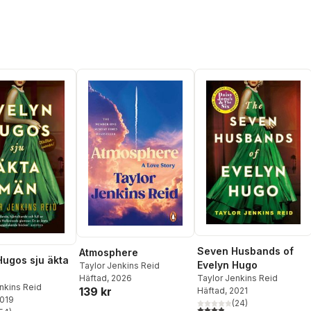
Seven Husbands of
Atmosphere
Hugos sju äkta
Evelyn Hugo
Taylor Jenkins Reid
Häftad
, 2026
Taylor Jenkins Reid
nkins Reid
139 kr
Häftad
, 2021
2019
(
24
)
3,9
utav 5 stjärnor. Totalt ant