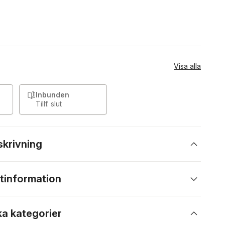
Visa alla
Inbunden
Tillf. slut
skrivning
tinformation
ka kategorier