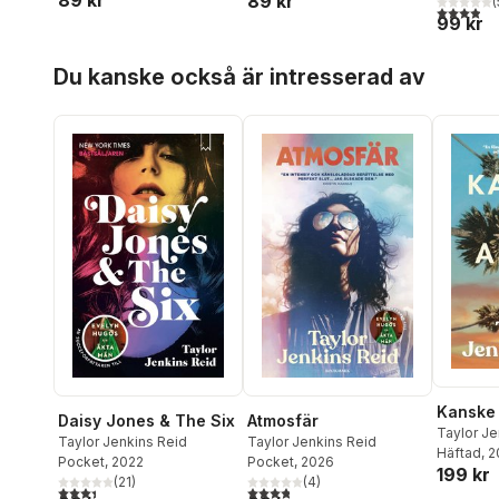
89 kr
(
3,9
utav 5 
99 kr
Hoppa över listan
Du kanske också är intresserad av
Kanske i
Daisy Jones & The Six
Atmosfär
Taylor Je
Taylor Jenkins Reid
Taylor Jenkins Reid
Häftad
, 
Pocket
, 2022
Pocket
, 2026
199 kr
(
21
)
(
4
)
3,4
utav 5 stjärnor. Totalt antal röster:
3,8
utav 5 stjärnor. Totalt antal röster: