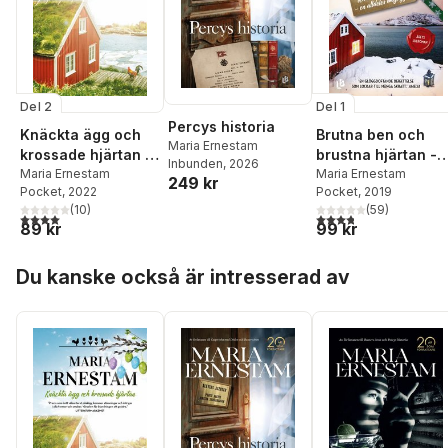
Del 2
Del 1
Percys historia
Knäckta ägg och
Brutna ben och
Maria Ernestam
krossade hjärtan -
brustna hjärtan -
Inbunden
, 2026
en alldeles omöjlig
Maria Ernestam
en alldeles omöjli
Maria Ernestam
249 kr
Pocket
, 2022
Pocket
, 2019
påsk
jul
(
10
)
(
59
)
4,0
utav 5 stjärnor. Totalt antal röster:
3,8
utav 5 stjärnor. Tota
89 kr
99 kr
Hoppa över listan
Du kanske också är intresserad av