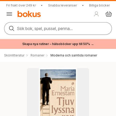
Fri frakt över 249 kr
•
Snabba leveranser
•
Billiga böcker
Sök bok, spel, pussel, penna...
Skapa nya rutiner – hälsoböcker upp till 50% →
Skönlitteratur
Romaner
Moderna och samtida romaner