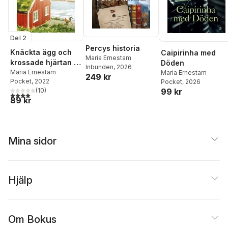
Del 2
Percys historia
Knäckta ägg och
Caipirinha med
Maria Ernestam
krossade hjärtan -
Döden
Inbunden
, 2026
en alldeles omöjlig
Maria Ernestam
Maria Ernestam
249 kr
Pocket
, 2022
Pocket
, 2026
påsk
99 kr
(
10
)
4,0
utav 5 stjärnor. Totalt antal röster:
89 kr
Mina sidor
Hjälp
Om Bokus