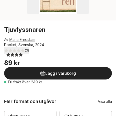
Tjuvlyssnaren
Av
Maria Ernestam
Pocket, Svenska, 2024
(
3
)
4,0
utav 5 stjärnor. Totalt antal röster:
89 kr
Lägg i varukorg
.
Fri frakt över 249 kr.
Fler format och utgåvor
Visa alla