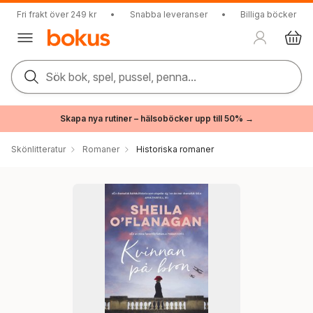
Fri frakt över 249 kr
•
Snabba leveranser
•
Billiga böcker
Sök bok, spel, pussel, penna...
Skapa nya rutiner – hälsoböcker upp till 50% →
Skönlitteratur
Romaner
Historiska romaner