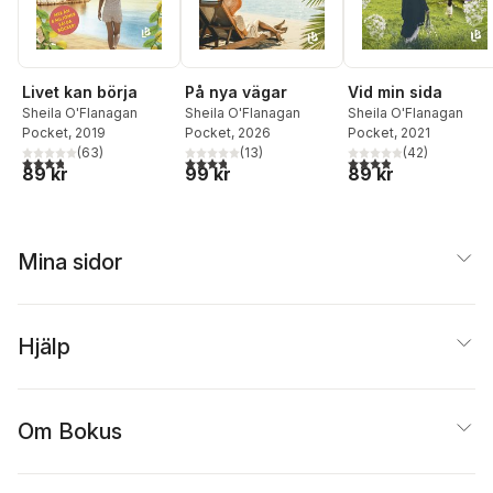
Livet kan börja
På nya vägar
Vid min sida
Sheila O'Flanagan
Sheila O'Flanagan
Sheila O'Flanagan
Pocket
, 2019
Pocket
, 2026
Pocket
, 2021
(
63
)
(
13
)
(
42
)
3,8
utav 5 stjärnor. Totalt antal röster:
3,8
utav 5 stjärnor. Totalt antal röster:
3,9
utav 5 stjärnor. Tota
89 kr
99 kr
89 kr
Mina sidor
Hjälp
Om Bokus