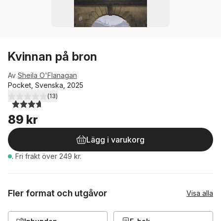
Kvinnan på bron
Av
Sheila O'Flanagan
Pocket, Svenska, 2025
(
13
)
3,7
utav 5 stjärnor. Totalt antal röster:
89 kr
Lägg i varukorg
.
Fri frakt över 249 kr.
Fler format och utgåvor
Visa alla