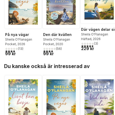
Där vägen delar si
På nya vägar
Den där kvällen
Sheila O'Flanagan
Häftad
, 2026
Sheila O'Flanagan
Sheila O'Flanagan
(
3
)
Pocket
, 2026
Pocket
, 2020
4,7
utav 5 stjärnor. Tota
229 kr
(
13
)
(
56
)
3,8
utav 5 stjärnor. Totalt antal röster:
3,8
utav 5 stjärnor. Totalt antal röster:
99 kr
99 kr
Hoppa över listan
Du kanske också är intresserad av