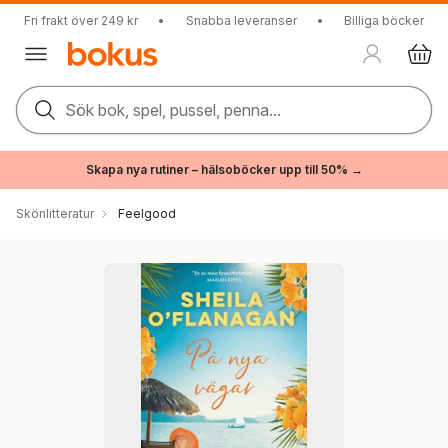
Fri frakt över 249 kr
•
Snabba leveranser
•
Billiga böcker
Sök bok, spel, pussel, penna...
Skapa nya rutiner – hälsoböcker upp till 50% →
Skönlitteratur
Feelgood