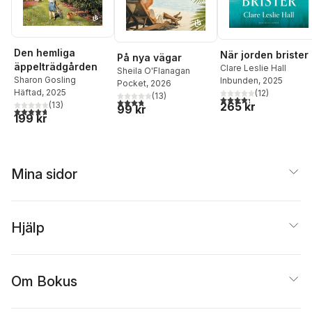
Den hemliga
När jorden brister
På nya vägar
äppelträdgården
Clare Leslie Hall
Sheila O'Flanagan
Sharon Gosling
Inbunden
, 2025
Pocket
, 2026
Häftad
, 2025
(
12
)
(
13
)
4,3
utav 5 stjärnor. Tota
3,8
utav 5 stjärnor. Totalt antal röster:
265 kr
(
13
)
99 kr
4,7
utav 5 stjärnor. Totalt antal röster:
199 kr
Mina sidor
Hjälp
Om Bokus