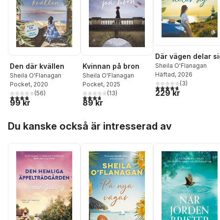
Där vägen delar si
Den där kvällen
Kvinnan på bron
Sheila O'Flanagan
Häftad
, 2026
Sheila O'Flanagan
Sheila O'Flanagan
(
3
)
Pocket
, 2020
Pocket
, 2025
4,7
utav 5 stjärnor. Tota
229 kr
(
56
)
(
13
)
3,8
utav 5 stjärnor. Totalt antal röster:
3,7
utav 5 stjärnor. Totalt antal röster:
99 kr
89 kr
Hoppa över listan
Du kanske också är intresserad av