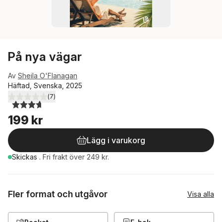
På nya vägar
Av
Sheila O'Flanagan
Häftad, Svenska, 2025
(
7
)
3,7
utav 5 stjärnor. Totalt antal röster:
199 kr
Lägg i varukorg
Skickas
.
Fri frakt över 249 kr.
Fler format och utgåvor
Visa alla