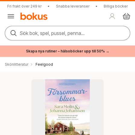
Fri frakt över 249 kr
•
Snabba leveranser
•
Billiga böcker
Sök bok, spel, pussel, penna...
Skapa nya rutiner – hälsoböcker upp till 50% →
Skönlitteratur
Feelgood