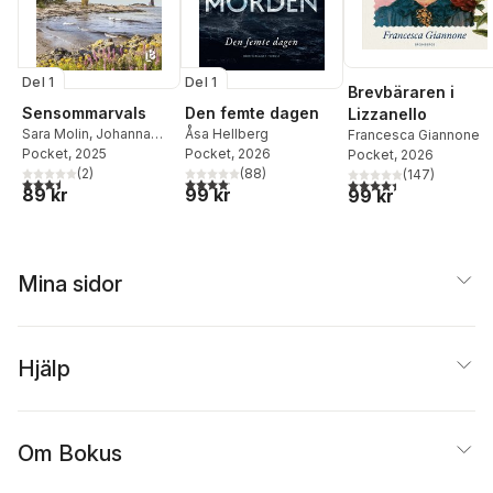
Del 1
Del 1
Brevbäraren i
Sensommarvals
Den femte dagen
Lizzanello
Sara Molin
,
Johanna
Åsa Hellberg
Francesca Giannone
Johansson
Pocket
, 2025
Pocket
, 2026
Pocket
, 2026
(
2
)
(
88
)
(
147
)
3,5
utav 5 stjärnor. Totalt antal röster:
4,1
utav 5 stjärnor. Totalt antal röster:
4,4
utav 5 stjärnor. Tota
89 kr
99 kr
99 kr
Mina sidor
Hjälp
Om Bokus