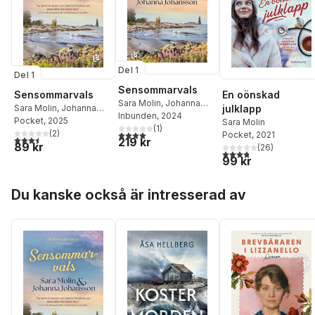
Del 1
Del 1
Sensommarvals
Sensommarvals
En oönskad
Sara Molin
,
Johanna
Sara Molin
,
Johanna
julklapp
Johansson
Inbunden
, 2024
Johansson
Pocket
, 2025
Sara Molin
(
1
)
(
2
)
4,0
utav 5 stjärnor. Totalt antal röster:
Pocket
, 2021
3,5
utav 5 stjärnor. Totalt antal röster:
219 kr
89 kr
(
26
)
3,8
utav 5 stjärnor. Tota
99 kr
Hoppa över listan
Du kanske också är intresserad av