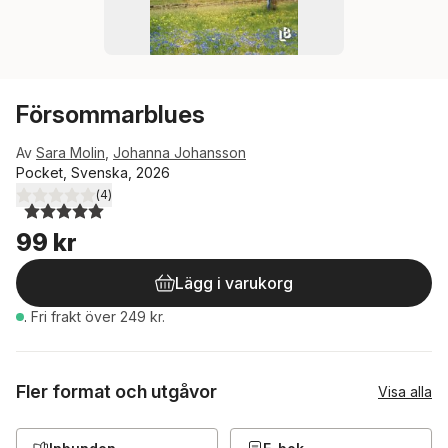
Försommarblues
Av
Sara Molin
,
Johanna Johansson
Pocket, Svenska, 2026
(
4
)
5,0
utav 5 stjärnor. Totalt antal röster:
99 kr
Lägg i varukorg
.
Fri frakt över 249 kr.
Fler format och utgåvor
Visa alla