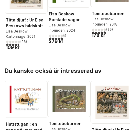
Tomtebobarnen
Elsa Beskow
Elsa Beskow
Samlade sagor
Titta djur! : Ur Elsa
Inbunden
, 2018
Elsa Beskow
Beskows bildskatt
(
29
)
Inbunden
, 2024
Elsa Beskow
4,9
utav 5 stjärnor. Tota
178 kr
(
5
)
Kartonnage
, 2021
5,0
utav 5 stjärnor. Totalt antal röster:
279 kr
(
26
)
4,5
utav 5 stjärnor. Totalt antal röster:
109 kr
Hoppa över listan
Du kanske också är intresserad av
Tomtebobarnen
Hattstugan : en
Elsa Beskow
Titta djur! : Ur Elsa
saga på vers med