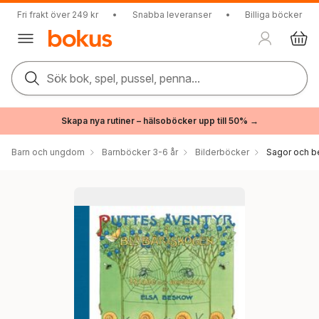
Fri frakt över 249 kr
•
Snabba leveranser
•
Billiga böcker
Sök bok, spel, pussel, penna...
Skapa nya rutiner – hälsoböcker upp till 50% →
Barn och ungdom
Barnböcker 3-6 år
Bilderböcker
Sagor och be