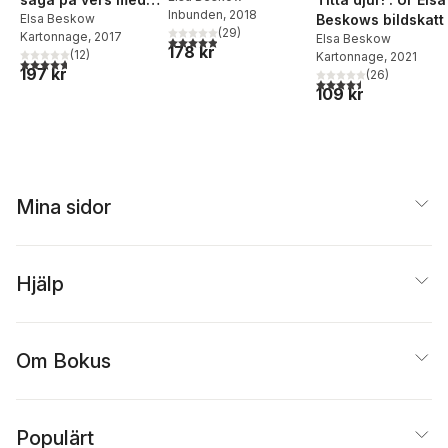
Inbunden
, 2018
Beskows bildskatt
rim som barnen få
Elsa Beskow
(
29
)
Kartonnage
, 2017
Elsa Beskow
hitta på själva
4,9
utav 5 stjärnor. Totalt antal röster:
178 kr
(
12
)
Kartonnage
, 2021
4,7
utav 5 stjärnor. Totalt antal röster:
197 kr
(
26
)
4,5
utav 5 stjärnor. Tota
109 kr
Mina sidor
Hjälp
Om Bokus
Populärt