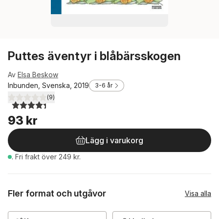
Puttes äventyr i blåbärsskogen
Av
Elsa Beskow
Inbunden, Svenska, 2019
3-6 år
(
9
)
4,4
utav 5 stjärnor. Totalt antal röster:
93 kr
Lägg i varukorg
.
Fri frakt över 249 kr.
Fler format och utgåvor
Visa alla