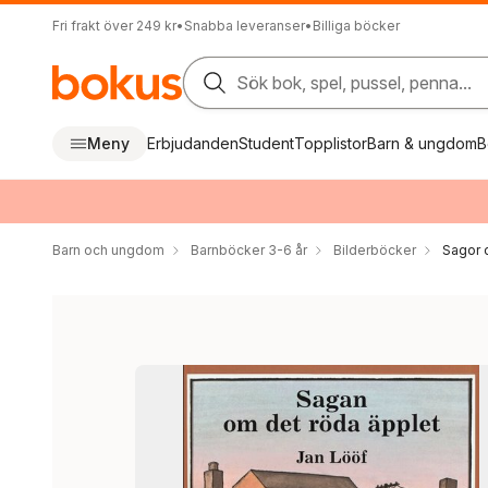
Fri frakt över 249 kr
•
Snabba leveranser
•
Billiga böcker
Sök bok, spel, pussel, penna...
Meny
Erbjudanden
Student
Topplistor
Barn & ungdom
B
Barn och ungdom
Barnböcker 3-6 år
Bilderböcker
Sagor 