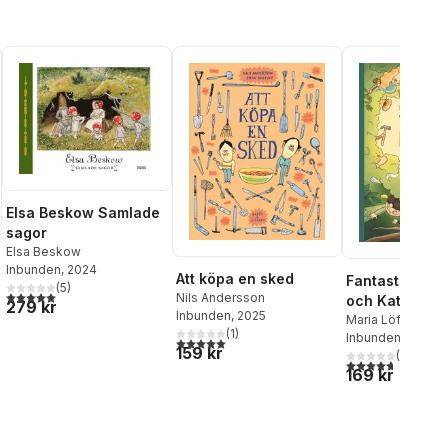
Elsa Beskow Samlade
sagor
Elsa Beskow
Inbunden
, 2024
Att köpa en sked
Fantastiska fa
(
5
)
5,0
utav 5 stjärnor. Totalt antal röster:
Nils Andersson
och Kattis kal
279 kr
Inbunden
, 2025
Maria Löfgren
al röster:
(
1
)
Inbunden
, 2021
5,0
utav 5 stjärnor. Totalt antal röster:
159 kr
(
3
)
4,7
utav 5 stjärnor
169 kr