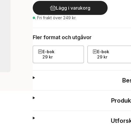
Lägg i varukorg
.
Fri frakt över 249 kr.
Fler format och utgåvor
E-bok
E-bok
29 kr
29 kr
Be
Produk
Utfors