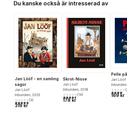
Du kanske också är intresserad av
Pelle p
Jan Lööf - en samling
Skrot-Nisse
Jan Lööf
sagor
Jan Lööf
Inbunden
Inbunden
, 2018
(
Jan Lööf
4,2
utav 5 
169 kr
(
14
)
Inbunden
, 2025
4,6
utav 5 stjärnor. Totalt antal röster:
178 kr
(
3
)
5,0
utav 5 stjärnor. Totalt antal röster:
319 kr