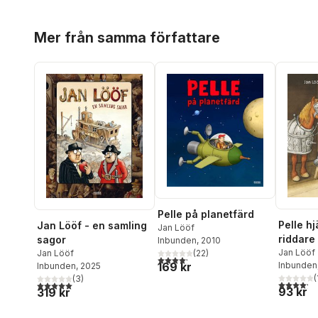
Hoppa över listan
Mer från samma författare
Pelle på planetfärd
Pelle hj
Jan Lööf - en samling
Jan Lööf
riddare
sagor
Inbunden
, 2010
Jan Lööf
(
22
)
Jan Lööf
4,2
utav 5 stjärnor. Totalt antal röster:
Inbunden
169 kr
Inbunden
, 2025
(
(
3
)
4,2
utav 5 
5,0
utav 5 stjärnor. Totalt antal röster:
93 kr
319 kr
Hoppa över listan