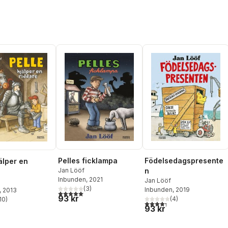
Pelles ficklampa
Födelsedagspresente
älper en
Jan Lööf
n
Inbunden
, 2021
Jan Lööf
(
3
)
Inbunden
, 2019
, 2013
5,0
utav 5 stjärnor. Totalt antal röster:
93 kr
(
4
)
10
)
4,3
utav 5 stjärnor. Totalt ant
stjärnor. Totalt antal röster:
93 kr