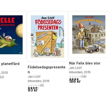
När Felix blev stor
å planetfärd
Födelsedagspresente
Jan Lööf
n
Inbunden
, 2015
, 2010
(
14
)
Jan Lööf
22
)
3,9
utav 5 stjärnor. Totalt ant
stjärnor. Totalt antal röster:
186 kr
Inbunden
, 2019
(
4
)
4,3
utav 5 stjärnor. Totalt antal röster:
93 kr