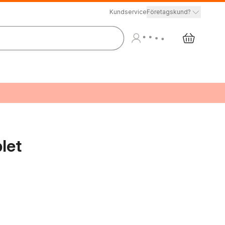
Kundservice
Företagskund?
let