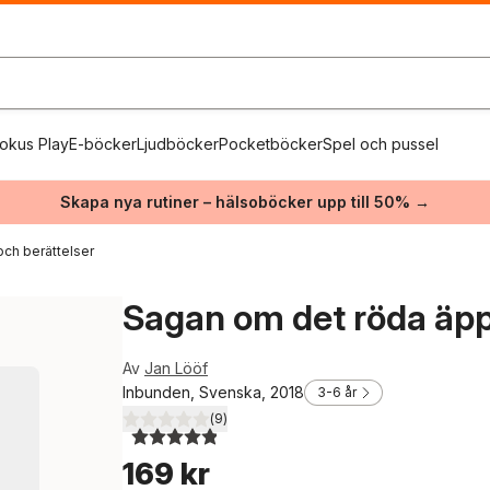
okus Play
E-böcker
Ljudböcker
Pocketböcker
Spel och pussel
Skapa nya rutiner – hälsoböcker upp till 50% →
och berättelser
Sagan om det röda äpp
Av
Jan Lööf
Inbunden, Svenska, 2018
3-6 år
(
9
)
4,9
utav 5 stjärnor. Totalt antal röster:
169 kr