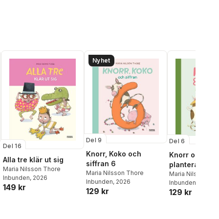
Nyhet
Del 9
Del 6
Del 16
Knorr, Koko och
Knorr och Ko
Alla tre klär ut sig
siffran 6
planterar och
Maria Nilsson Thore
Maria Nilsson Thore
Maria Nilsson Th
Inbunden
, 2026
Inbunden
, 2026
Inbunden
, 2025
149 kr
129 kr
129 kr