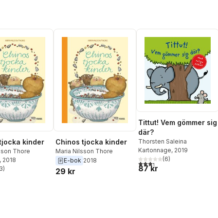
Tittut! Vem gömmer sig
där?
Thorsten Saleina
tjocka kinder
Chinos tjocka kinder
Kartonnage
, 2019
sson Thore
Maria Nilsson Thore
(
6
)
, 2018
E-bok
2018
3,3
utav 5 stjärnor. Totalt ant
87 kr
3
)
29 kr
stjärnor. Totalt antal röster: