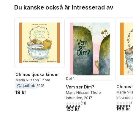
Hoppa över listan
Du kanske också är intresserad av
Chinos tjocka kinder
Del 1
Maria Nilsson Thore
Ljudbok
2018
Chinos 
Vem ser Dim?
19 kr
Maria Nil
Maria Nilsson Thore
Inbunden
Inbunden
, 2017
(
(
11
)
4,7
utav 5 
5,0
utav 5 stjärnor. Totalt antal röster:
165 kr
153 kr