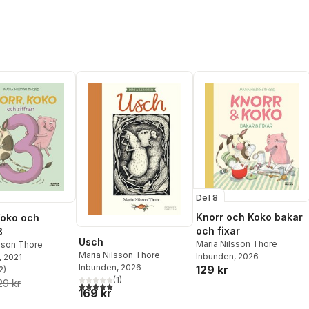
Del 8
Knorr och Koko bakar
Koko och
och fixar
3
Usch
Maria Nilsson Thore
sson Thore
Maria Nilsson Thore
Inbunden
, 2026
, 2021
Inbunden
, 2026
129 kr
2
)
stjärnor. Totalt antal röster:
(
1
)
29 kr
5,0
utav 5 stjärnor. Totalt antal röster:
169 kr