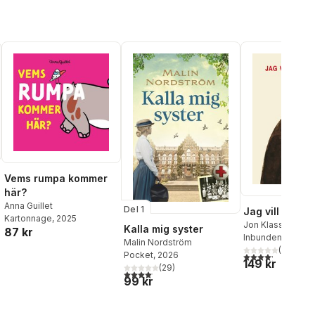
Vems rumpa kommer
här?
Anna Guillet
Del 1
Jag vill ha min
Kartonnage
, 2025
Jon Klassen
Kalla mig syster
87 kr
al röster:
Inbunden
, 2020
Malin Nordström
(
20
)
Pocket
, 2026
4,2
utav 5 stjärnor.
149 kr
(
29
)
4,1
utav 5 stjärnor. Totalt antal röster:
99 kr