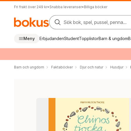
Fri frakt över 249 kr
•
Snabba leveranser
•
Billiga böcker
Sök bok, spel, pussel, penna...
Meny
Erbjudanden
Student
Topplistor
Barn & ungdom
B
Barn och ungdom
Faktaböcker
Djur och natur
Husdjur