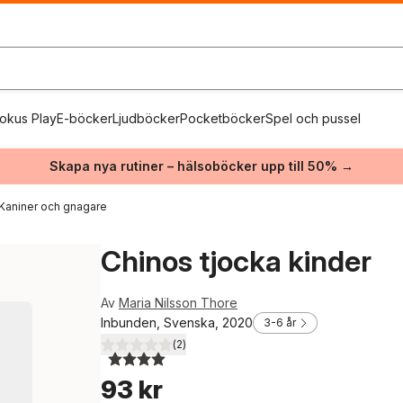
okus Play
E-böcker
Ljudböcker
Pocketböcker
Spel och pussel
Skapa nya rutiner – hälsoböcker upp till 50% →
Kaniner och gnagare
Chinos tjocka kinder
Av
Maria Nilsson Thore
Inbunden, Svenska, 2020
3-6 år
(
2
)
4,0
utav 5 stjärnor. Totalt antal röster:
93 kr