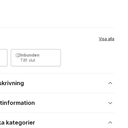
Visa alla
Inbunden
Tillf. slut
skrivning
tinformation
ka kategorier