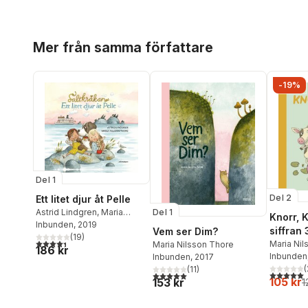
Hoppa över listan
Mer från samma författare
-19%
Del 1
Del 2
Ett litet djur åt Pelle
Del 1
Astrid Lindgren
,
Maria
Knorr, 
Nilsson Thore
Inbunden
, 2019
siffran 
Vem ser Dim?
(
19
)
4,4
utav 5 stjärnor. Totalt antal röster:
Maria Nil
Maria Nilsson Thore
186 kr
Inbunden
Inbunden
, 2017
(
(
11
)
5,0
utav 5 
5,0
utav 5 stjärnor. Totalt antal röster:
105 kr
153 kr
1