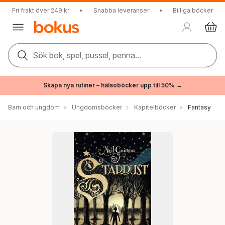
Fri frakt över 249 kr
•
Snabba leveranser
•
Billiga böcker
Sök bok, spel, pussel, penna...
Skapa nya rutiner – hälsoböcker upp till 50% →
Barn och ungdom
Ungdomsböcker
Kapitelböcker
Fantasy