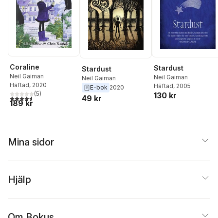
Coraline
Stardust
Stardust
Neil Gaiman
Neil Gaiman
Neil Gaiman
Häftad
, 2020
Häftad
, 2005
E-bok
2020
(
5
)
130 kr
49 kr
4,6
utav 5 stjärnor. Totalt antal röster:
189 kr
Mina sidor
Hjälp
Om Bokus