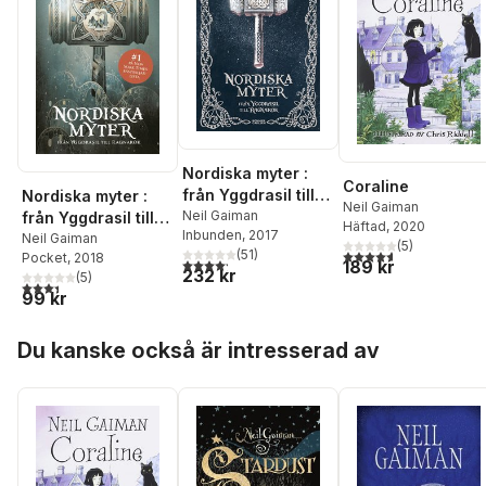
Nordiska myter :
Coraline
från Yggdrasil till
Nordiska myter :
Neil Gaiman
Ragnarök
Neil Gaiman
från Yggdrasil till
Häftad
, 2020
Inbunden
, 2017
Ragnarök
Neil Gaiman
(
5
)
4,6
utav 5 stjärnor. Tota
(
51
)
Pocket
, 2018
4,2
utav 5 stjärnor. Totalt antal röster:
189 kr
232 kr
(
5
)
3,4
utav 5 stjärnor. Totalt antal röster:
99 kr
Hoppa över listan
Du kanske också är intresserad av