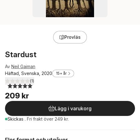
Provläs
Stardust
Av
Neil Gaiman
Häftad, Svenska, 2020
15+ år
(
1
)
5,0
utav 5 stjärnor. Totalt antal röster:
209 kr
Lägg i varukorg
Skickas
.
Fri frakt över 249 kr.
Fler format och utgåvor