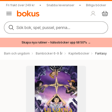
Fri frakt över 249 kr
•
Snabba leveranser
•
Billiga böcker
Sök bok, spel, pussel, penna...
Skapa nya rutiner – hälsoböcker upp till 50% →
Barn och ungdom
Barnböcker 6-9 år
Kapitelböcker
Fantasy