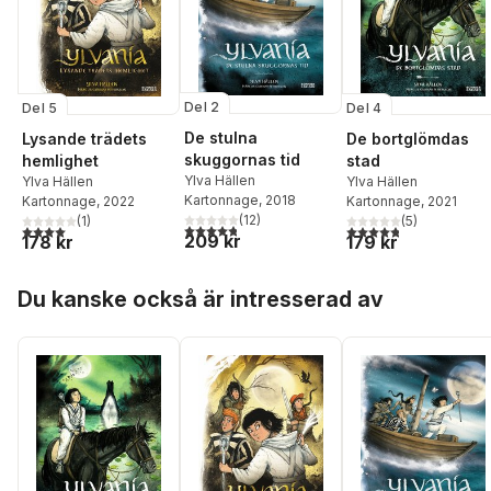
Del 2
Del 5
Del 4
De stulna
Lysande trädets
De bortglömdas
skuggornas tid
hemlighet
stad
Ylva Hällen
Ylva Hällen
Ylva Hällen
Kartonnage
, 2018
Kartonnage
, 2022
Kartonnage
, 2021
(
12
)
(
1
)
(
5
)
4,8
utav 5 stjärnor. Totalt antal röster:
4,0
utav 5 stjärnor. Totalt antal röster:
4,8
utav 5 stjärnor. Tota
209 kr
178 kr
179 kr
Hoppa över listan
Du kanske också är intresserad av