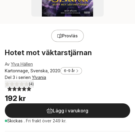
Provläs
Hotet mot väktarstjärnan
Av
Ylva Hällen
Kartonnage, Svenska, 2020
6-9 år
Del 3 i serien
Ylvania
(
4
)
5,0
utav 5 stjärnor. Totalt antal röster:
192 kr
Lägg i varukorg
Skickas
.
Fri frakt över 249 kr.