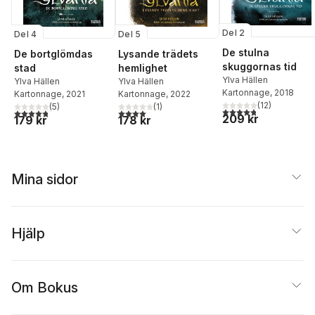
Del 2
Del 4
Del 5
De stulna
De bortglömdas
Lysande trädets
skuggornas tid
stad
hemlighet
Ylva Hällen
Ylva Hällen
Ylva Hällen
Kartonnage
, 2018
Kartonnage
, 2021
Kartonnage
, 2022
(
12
)
(
5
)
(
1
)
4,8
utav 5 stjärnor. Tota
4,8
utav 5 stjärnor. Totalt antal röster:
4,0
utav 5 stjärnor. Totalt antal röster:
209 kr
179 kr
178 kr
Mina sidor
Hjälp
Om Bokus