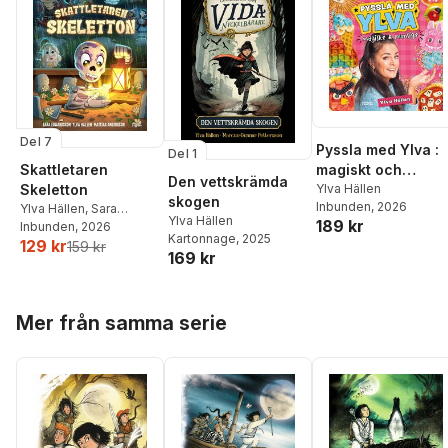
Del 7
Pyssla med Ylva :
Del 1
magiskt och
Skattletaren
Den vettskrämda
mumsigt
Ylva Hällen
Skeletton
skogen
Inbunden
, 2026
Ylva Hällen
,
Sara
Ylva Hällen
189 kr
Edwardsson
Inbunden
, 2026
Kartonnage
, 2025
129 kr
159 kr
169 kr
Hoppa över listan
Mer från samma serie