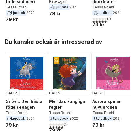
födelsedagen
Kate Egan
dockteater
Ljudbok
2021
Tessa Roehl
Tessa Roehl
Ljudbok
2021
79 kr
Ljudbok
2021
79 kr
(
1
)
5,0
utav 5 stjärnor. Tota
79 kr
Hoppa över listan
Du kanske också är intresserad av
Del 12
Del 15
Del 7
Snövit. Den bästa
Meridas kungliga
Aurora spelar
födelsedagen
regler
huvudrollen
Tessa Roehl
Tessa Roehl
Tessa Roehl
Ljudbok
2021
Ljudbok
2022
Ljudbok
2021
79 kr
79 kr
(
1
)
5,0
utav 5 stjärnor. Totalt antal röster:
79 kr