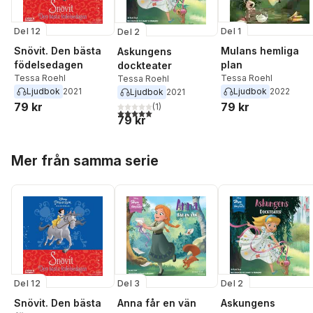
Del 12
Del 1
Del 2
Snövit. Den bästa
Mulans hemliga
Askungens
födelsedagen
plan
dockteater
Tessa Roehl
Tessa Roehl
Tessa Roehl
Ljudbok
2021
Ljudbok
2022
Ljudbok
2021
79 kr
79 kr
(
1
)
5,0
utav 5 stjärnor. Totalt antal röster:
79 kr
Hoppa över listan
Mer från samma serie
Del 12
Del 3
Del 2
Snövit. Den bästa
Anna får en vän
Askungens