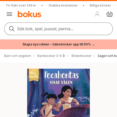
Fri frakt över 249 kr
•
Snabba leveranser
•
Billiga böcker
Sök bok, spel, pussel, penna...
Skapa nya rutiner – hälsoböcker upp till 50% →
Barn och ungdom
Barnböcker 3-6 år
Bilderböcker
Sagor och be