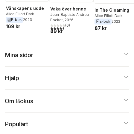
Vänskapens udde
Vaka över henne
In The Gloaming
Alice Elliott Dark
Jean-Baptiste Andrea
Alice Elliott Dark
E-bok
2023
Pocket
, 2026
E-bok
2022
(
6
)
169 kr
87 kr
4,5
utav 5 stjärnor. Totalt antal röster:
89 kr
Mina sidor
Hjälp
Om Bokus
Populärt