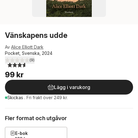
Vänskapens udde
Av
Alice Elliott Dark
Pocket, Svenska, 2024
(
9
)
3,6
utav 5 stjärnor. Totalt antal röster:
99 kr
Lägg i varukorg
Skickas
.
Fri frakt över 249 kr.
Fler format och utgåvor
E-bok