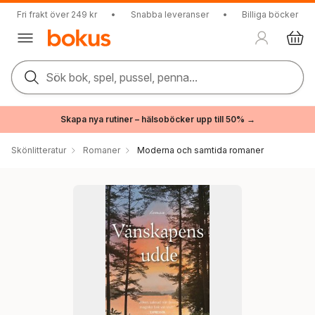
Fri frakt över 249 kr
•
Snabba leveranser
•
Billiga böcker
Sök bok, spel, pussel, penna...
Skapa nya rutiner – hälsoböcker upp till 50% →
Skönlitteratur
Romaner
Moderna och samtida romaner