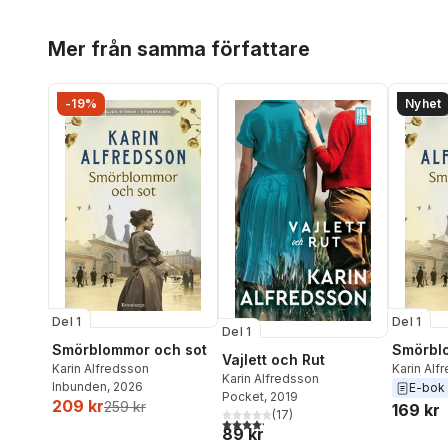
Hoppa över listan
Mer från samma författare
-19%
Nyhet
Del 1
Del 1
Del 1
Smörblommor och sot
Smörbl
Vajlett och Rut
Karin Alfredsson
Karin Alf
Karin Alfredsson
Inbunden
, 2026
E-bok
Pocket
, 2019
209 kr
259 kr
169 kr
(
17
)
4,2
utav 5 stjärnor. Totalt antal röster:
89 kr