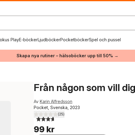
okus Play
E-böcker
Ljudböcker
Pocketböcker
Spel och pussel
Skapa nya rutiner – hälsoböcker upp till 50% →
Från någon som vill dig 
Av
Karin Alfredsson
Pocket, Svenska, 2023
(
25
)
3,7
utav 5 stjärnor. Totalt antal röster:
99 kr