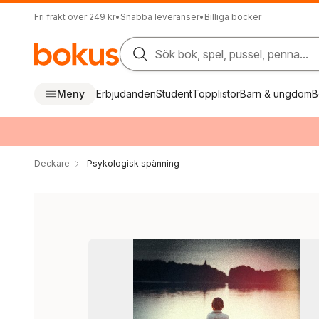
Fri frakt över 249 kr
•
Snabba leveranser
•
Billiga böcker
Sök bok, spel, pussel, penna...
Meny
Erbjudanden
Student
Topplistor
Barn & ungdom
B
Deckare
Psykologisk spänning