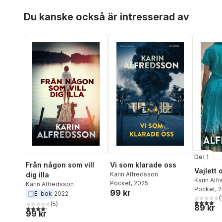
Hoppa över listan
Du kanske också är intresserad av
Del 1
Från någon som vill
Vi som klarade oss
Vajlett 
dig illa
Karin Alfredsson
Karin Alf
Pocket
, 2025
Karin Alfredsson
Pocket
, 
99 kr
E-bok
2022
(
4,2
utav 5 
(
5
)
89 kr
4,2
utav 5 stjärnor. Totalt antal röster:
99 kr