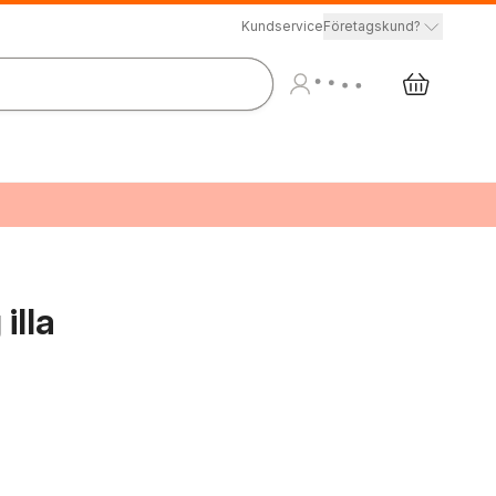
Kundservice
Företagskund?
illa