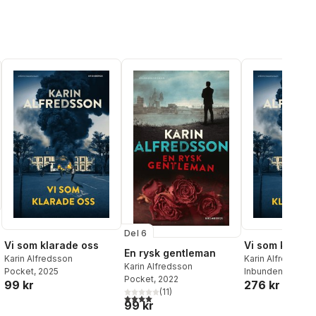
Del 6
Vi som klarade oss
Vi som klarad
En rysk gentleman
Karin Alfredsson
Karin Alfredsson
Karin Alfredsson
Pocket
, 2025
Inbunden
, 2024
al röster:
Pocket
, 2022
99 kr
276 kr
(
11
)
4,0
utav 5 stjärnor. Totalt antal röster:
99 kr