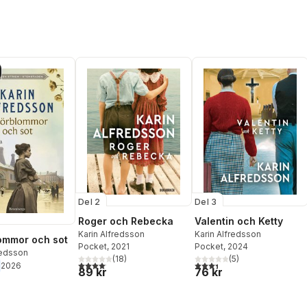
Del 2
Del 3
Roger och Rebecka
Valentin och Ketty
Karin Alfredsson
Karin Alfredsson
ommor och sot
Pocket
, 2021
Pocket
, 2024
redsson
(
18
)
(
5
)
4,1
utav 5 stjärnor. Totalt antal röster:
3,4
utav 5 stjärnor. Totalt ant
2026
89 kr
76 kr