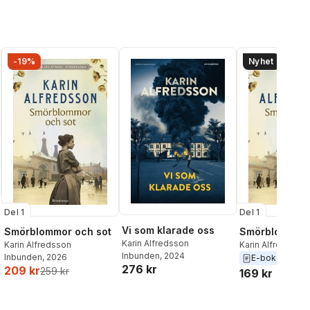
-19%
Nyhet
Del 1
Del 1
Vi som klarade oss
Smörblommor och sot
Smörblommor 
Karin Alfredsson
Karin Alfredsson
Karin Alfredsson
Inbunden
, 2024
al röster:
Inbunden
, 2026
E-bok
2026
276 kr
209 kr
259 kr
169 kr