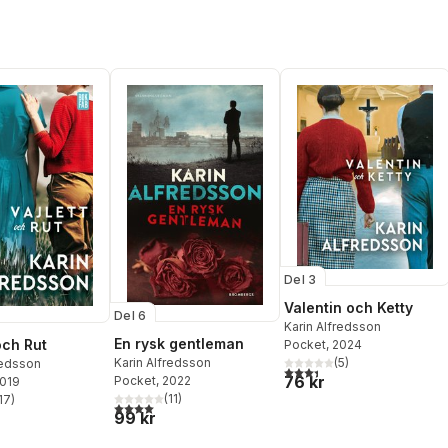
Del 3
Valentin och Ketty
Del 6
Karin Alfredsson
En rysk gentleman
och Rut
Pocket
, 2024
(
5
)
Karin Alfredsson
redsson
3,4
utav 5 stjärnor. Totalt ant
76 kr
Pocket
, 2022
2019
(
11
)
17
)
4,0
utav 5 stjärnor. Totalt antal röster:
stjärnor. Totalt antal röster:
99 kr