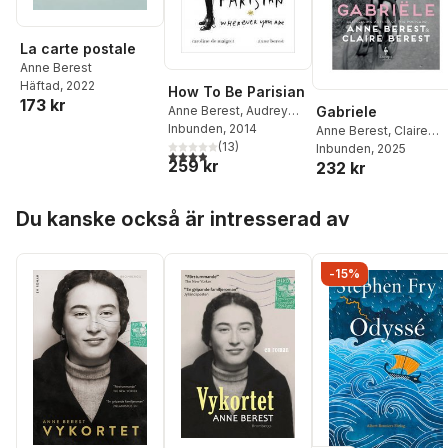
La carte postale
Anne Berest
Häftad
, 2022
How To Be Parisian
173 kr
Anne Berest
,
Audrey
Gabriele
Diwan
Inbunden
,
Caroline de
, 2014
Anne Berest
,
Claire
Maigret
,
(
Sophie Mas
13
)
Berest
Inbunden
, 2025
3,9
utav 5 stjärnor. Totalt antal röster:
259 kr
232 kr
Hoppa över listan
Du kanske också är intresserad av
-15%