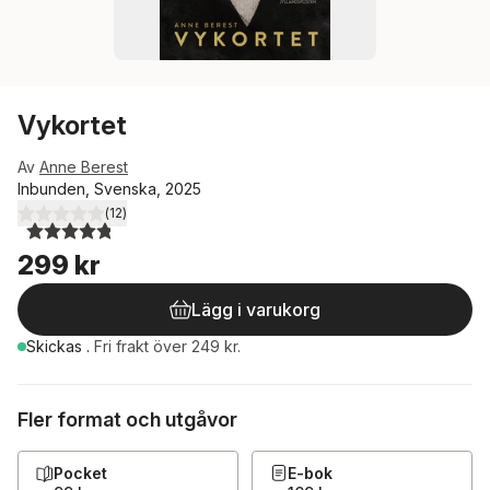
Vykortet
Av
Anne Berest
Inbunden, Svenska, 2025
(
12
)
4,8
utav 5 stjärnor. Totalt antal röster:
299 kr
Lägg i varukorg
Skickas
.
Fri frakt över 249 kr.
Fler format och utgåvor
Pocket
E-bok