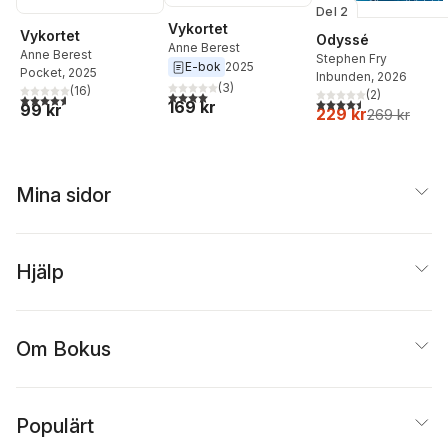
Del 2
Vykortet
Vykortet
Odyssé
Anne Berest
Anne Berest
Stephen Fry
E-bok
2025
Pocket
, 2025
Inbunden
, 2026
(
3
)
(
16
)
(
2
)
4,0
utav 5 stjärnor. Totalt antal röster:
4,6
utav 5 stjärnor. Totalt antal röster:
4,5
utav 5 stjärnor. Tota
169 kr
99 kr
229 kr
269 kr
Mina sidor
Hjälp
Om Bokus
Populärt