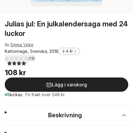
Julias jul: En julkalendersaga med 24
luckor
Av
Emma Virke
Kartonnage, Svenska, 2018
3-6 år
(
13
)
4,2
utav 5 stjärnor. Totalt antal röster:
108 kr
Lägg i varukorg
Skickas
.
Fri frakt över 249 kr.
Beskrivning