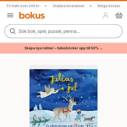
Fri frakt över 249 kr
•
Snabba leveranser
•
Billiga böcker
Sök bok, spel, pussel, penna...
Skapa nya rutiner – hälsoböcker upp till 50% →