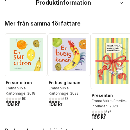
Produktinformation
Hoppa över listan
Mer från samma författare
En sur citron
En busig banan
Emma Virke
Emma Virke
Kartonnage
, 2018
Kartonnage
, 2022
Presenten
(
16
)
(
3
)
4,8
utav 5 stjärnor. Totalt antal röster:
3,7
utav 5 stjärnor. Totalt antal röster:
Emma Virke
,
Emelie
108 kr
108 kr
Östergren
Inbunden
, 2023
(
9
)
4,8
utav 5 stjärnor. Tota
168 kr
Hoppa över listan