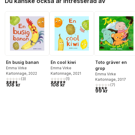
Du kanske också är intresserad av
En busig banan
En cool kiwi
Toto gräver en
Emma Virke
Emma Virke
grop
Kartonnage
, 2022
Kartonnage
, 2021
Emma Virke
(
3
)
(
1
)
Kartonnage
, 2017
3,7
utav 5 stjärnor. Totalt antal röster:
5,0
utav 5 stjärnor. Totalt antal röster:
108 kr
108 kr
(
7
)
4,0
utav 5 stjärnor. Tota
99 kr