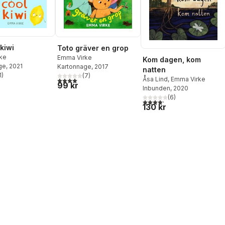
kiwi
Toto gräver en grop
ke
Emma Virke
Kom dagen, kom
ge
, 2021
Kartonnage
, 2017
natten
1
)
(
7
)
stjärnor. Totalt antal röster:
Åsa Lind
,
Emma Virke
4,0
utav 5 stjärnor. Totalt antal röster:
99 kr
Inbunden
, 2020
(
6
)
4,2
utav 5 stjärnor. Totalt ant
130 kr