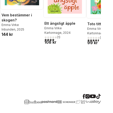
Vem bestämmer i
skogen?
Ett ängsligt äpple
Toto tittut
Emma Virke
Emma Virke
Emma Virke
Inbunden
, 2025
Kartonnage
, 2024
Kartonnage
, 2014
144 kr
(
1
)
(
10
)
4,0
utav 5 stjärnor. Totalt antal röster:
4,6
utav 5 stjärnor
108 kr
99 kr
al röster: