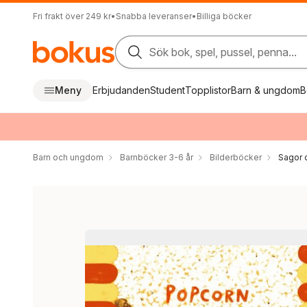
Fri frakt över 249 kr
•
Snabba leveranser
•
Billiga böcker
Sök bok, spel, pussel, penna...
Meny
Erbjudanden
Student
Topplistor
Barn & ungdom
B
Barn och ungdom
Barnböcker 3-6 år
Bilderböcker
Sagor 