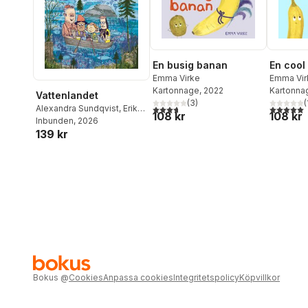
En busig banan
En cool 
Emma Virke
Emma Vir
Kartonnage
, 2022
Kartonna
Vattenlandet
(
3
)
(
3,7
utav 5 stjärnor. Totalt antal röster:
5,0
utav 5 
Alexandra Sundqvist
,
Erik
108 kr
108 kr
Svetoft
Inbunden
, 2026
139 kr
Bokus
@
Cookies
Anpassa cookies
Integritetspolicy
Köpvillkor