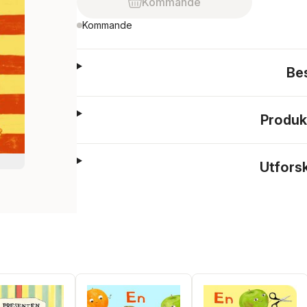
Kommande
Kommande
Be
Produk
Utfors