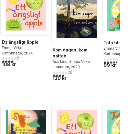
Ett ängsligt äpple
Toto tittut
Emma Virke
Emma Virke
Kom dagen, kom
Kartonnage
, 2024
Kartonnage
, 2014
natten
(
1
)
(
10
)
4,0
utav 5 stjärnor. Totalt antal röster:
al röster:
4,6
utav 5 stjärnor
Åsa Lind
,
Emma Virke
108 kr
99 kr
Inbunden
, 2020
(
6
)
4,2
utav 5 stjärnor. Totalt antal röster:
130 kr