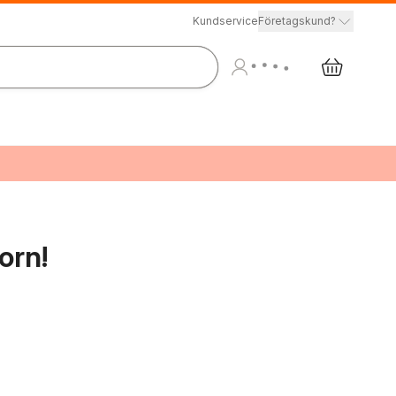
Kundservice
Företagskund?
orn!