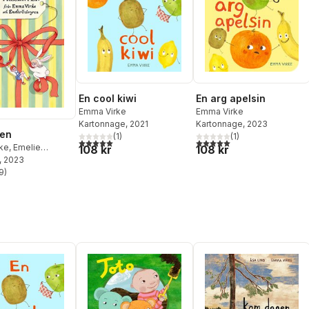
En cool kiwi
En arg apelsin
Emma Virke
Emma Virke
Kartonnage
, 2021
Kartonnage
, 2023
ten
(
1
)
(
1
)
5,0
utav 5 stjärnor. Totalt antal röster:
5,0
utav 5 stjärnor. Totalt ant
ke
,
Emelie
108 kr
108 kr
n
, 2023
9
)
stjärnor. Totalt antal röster: