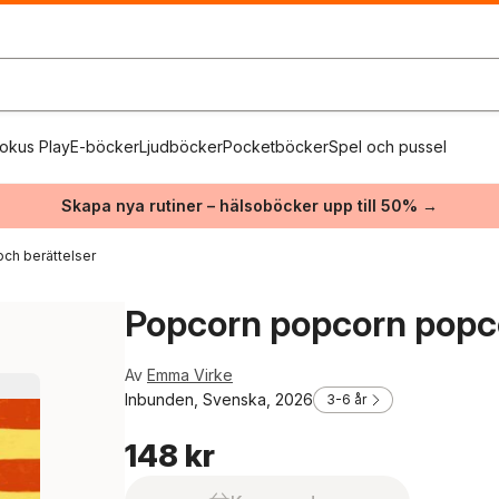
okus Play
E-böcker
Ljudböcker
Pocketböcker
Spel och pussel
Skapa nya rutiner – hälsoböcker upp till 50% →
och berättelser
Popcorn popcorn popc
Av
Emma Virke
Inbunden, Svenska, 2026
3-6 år
148 kr