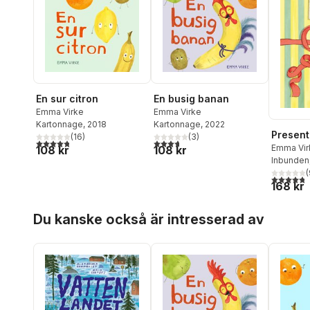
En sur citron
En busig banan
Emma Virke
Emma Virke
Kartonnage
, 2018
Kartonnage
, 2022
Presen
(
16
)
(
3
)
4,8
utav 5 stjärnor. Totalt antal röster:
3,7
utav 5 stjärnor. Totalt antal röster:
Emma Vir
108 kr
108 kr
Östergre
Inbunden
(
4,8
utav 5 
168 kr
Hoppa över listan
Du kanske också är intresserad av