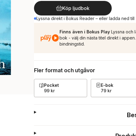
Köp ljudbok
Lyssna direkt i Bokus Reader – eller ladda ned till
Finns även i Bokus Play
Lyssna och l
bok - välj din nästa titel direkt i appe
bindningstid.
Fler format och utgåvor
Pocket
E-bok
99 kr
79 kr
Be