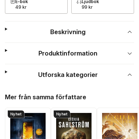
E-bok
Ljudbok
49 kr
99 kr
Beskrivning
Produktinformation
Utforska kategorier
Hoppa över listan
Mer från samma författare
Nyhet
Nyhet