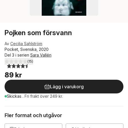
Pojken som försvann
Av
Cecilia Sahlström
Pocket, Svenska, 2020
Del 3 i serien
Sara Vallén
(
15
)
4,5
utav 5 stjärnor. Totalt antal röster:
89 kr
Lägg i varukorg
Skickas
.
Fri frakt över 249 kr.
Fler format och utgåvor