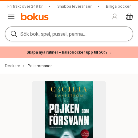
Fri frakt över 249 kr
•
Snabba leveranser
•
Billiga böcker
Sök bok, spel, pussel, penna...
Skapa nya rutiner – hälsoböcker upp till 50% →
Deckare
Polisromaner