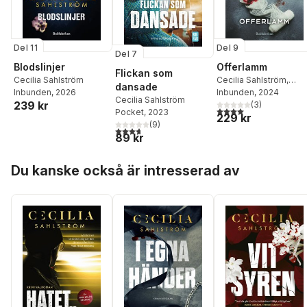
Del 11
Del 9
Del 7
Blodslinjer
Offerlamm
Flickan som
Cecilia Sahlström
Cecilia Sahlström
,
dansade
Inbunden
, 2026
Emma Olofsson
Inbunden
, 2024
Cecilia Sahlström
239 kr
(
3
)
4,0
utav 5 stjärnor. Tota
Pocket
, 2023
229 kr
(
9
)
3,7
utav 5 stjärnor. Totalt antal röster:
89 kr
Hoppa över listan
Du kanske också är intresserad av