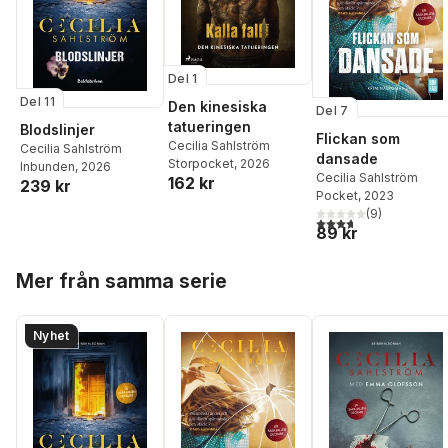
Del 1
Del 11
Den kinesiska
Del 7
tatueringen
Blodslinjer
Flickan som
Cecilia Sahlström
Cecilia Sahlström
dansade
Storpocket
, 2026
Inbunden
, 2026
Cecilia Sahlström
162 kr
239 kr
Pocket
, 2023
(
9
)
3,7
utav 5 stjärnor. Tota
89 kr
Hoppa över listan
Mer från samma serie
Nyhet