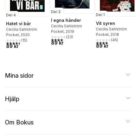
Del 2
Del 1
Del 4
I egna händer
Vit syren
Hatet vi bär
Cecilia Sahlström
Cecilia Sahlström
Cecilia Sahlström
Pocket
, 2019
Pocket
, 2018
Pocket
, 2020
(
23
)
4,1
utav 5 stjärnor. Totalt antal röster:
(
45
)
(
15
)
89 kr
3,9
utav 5 stjärnor. Tota
4,5
utav 5 stjärnor. Totalt antal röster:
89 kr
89 kr
Mina sidor
Hjälp
Om Bokus