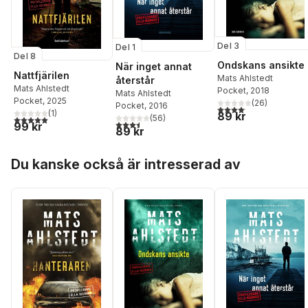
Del 3
Del 1
Del 8
Ondskans ansikte
När inget annat
Nattfjärilen
Mats Ahlstedt
återstår
Mats Ahlstedt
Pocket
, 2018
Mats Ahlstedt
Pocket
, 2025
(
26
)
Pocket
, 2016
4,1
utav 5 stjärnor. Total
(
1
)
89 kr
(
56
)
5,0
utav 5 stjärnor. Totalt antal röster:
3,5
utav 5 stjärnor. Totalt antal röster:
99 kr
89 kr
Hoppa över listan
Du kanske också är intresserad av