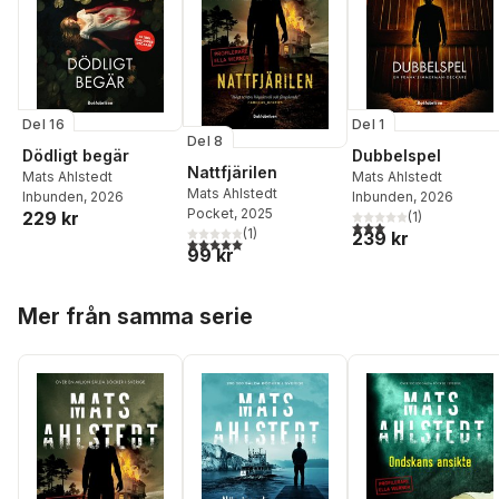
Del 16
Del 1
Del 8
Dödligt begär
Dubbelspel
Nattfjärilen
Mats Ahlstedt
Mats Ahlstedt
Mats Ahlstedt
Inbunden
, 2026
Inbunden
, 2026
Pocket
, 2025
229 kr
(
1
)
3,0
utav 5 stjärnor. Tota
(
1
)
239 kr
5,0
utav 5 stjärnor. Totalt antal röster:
99 kr
Hoppa över listan
Mer från samma serie