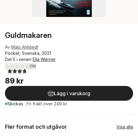
Guldmakaren
Av
Mats Ahlstedt
Pocket, Svenska, 2021
Del 5 i serien
Ella Werner
(
19
)
3,8
utav 5 stjärnor. Totalt antal röster:
89 kr
Lägg i varukorg
Skickas
.
Fri frakt över 249 kr.
Fler format och utgåvor
Visa alla