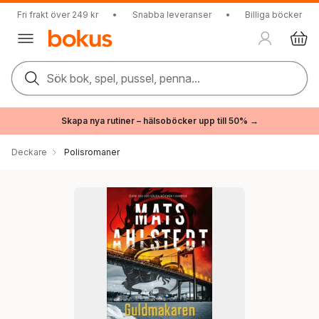
Fri frakt över 249 kr
•
Snabba leveranser
•
Billiga böcker
Sök bok, spel, pussel, penna...
Skapa nya rutiner – hälsoböcker upp till 50% →
Deckare
Polisromaner