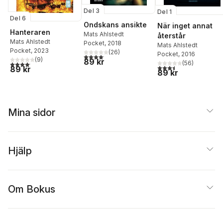
Del 3
Del 1
Del 6
Ondskans ansikte
När inget annat
Hanteraren
Mats Ahlstedt
återstår
Mats Ahlstedt
Pocket
, 2018
Mats Ahlstedt
Pocket
, 2023
(
26
)
Pocket
, 2016
4,1
utav 5 stjärnor. Totalt antal röster:
(
9
)
89 kr
(
56
)
4,1
utav 5 stjärnor. Totalt antal röster:
3,5
utav 5 stjärnor. Tota
89 kr
89 kr
Mina sidor
Hjälp
Om Bokus