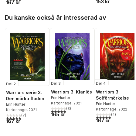
153 kr
167 kr
Hoppa över listan
Du kanske också är intresserad av
Del 3
Del 4
Del 2
Warriors 3. Klanlös
Warriors 3.
Warriors serie 3.
Erin Hunter
Solförmörkelse
Den mörka floden
Kartonnage
, 2021
Erin Hunter
Erin Hunter
(
3
)
Kartonnage
, 2022
Kartonnage
, 2021
5,0
utav 5 stjärnor. Totalt antal röster:
165 kr
(
4
)
(
7
)
5,0
utav 5 stjärnor. Tota
5,0
utav 5 stjärnor. Totalt antal röster:
167 kr
167 kr