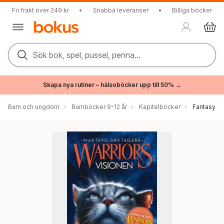
Fri frakt över 249 kr
•
Snabba leveranser
•
Billiga böcker
Sök bok, spel, pussel, penna...
Skapa nya rutiner – hälsoböcker upp till 50% →
Barn och ungdom
Barnböcker 9-12 år
Kapitelböcker
Fantasy