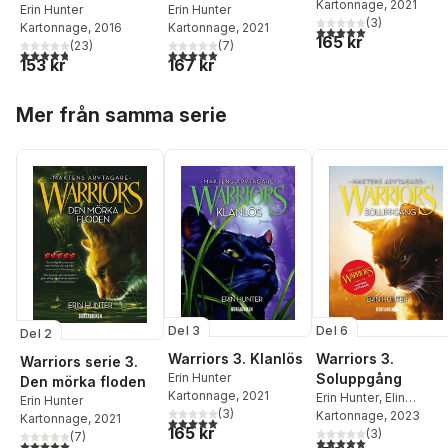
Kartonnage
, 2021
Erin Hunter
Erin Hunter
(
3
)
Kartonnage
, 2021
Kartonnage
, 2016
5,0
utav 5 stjärnor. Tota
165 kr
(
7
)
(
23
)
5,0
utav 5 stjärnor. Totalt antal röster:
4,8
utav 5 stjärnor. Totalt antal röster:
167 kr
153 kr
Hoppa över listan
Mer från samma serie
Del 6
Del 3
Del 2
Warriors 3.
Warriors 3. Klanlös
Warriors serie 3.
Soluppgång
Erin Hunter
Den mörka floden
Kartonnage
, 2021
Erin Hunter
,
Elin
Erin Hunter
(
3
)
Pirttimaa Rosén
Kartonnage
, 2023
Kartonnage
, 2021
5,0
utav 5 stjärnor. Totalt antal röster:
165 kr
(
3
)
(
7
)
5,0
utav 5 stjärnor. Tota
5,0
utav 5 stjärnor. Totalt antal röster: