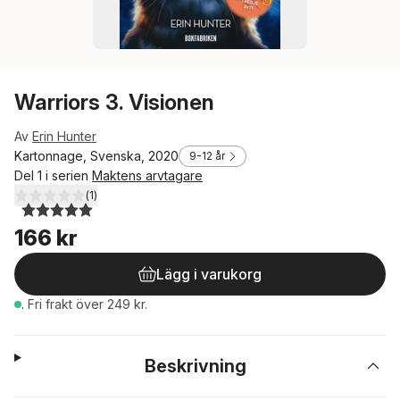
Warriors 3. Visionen
Av
Erin Hunter
Kartonnage, Svenska, 2020
9-12 år
Del 1 i serien
Maktens arvtagare
(
1
)
5,0
utav 5 stjärnor. Totalt antal röster:
166 kr
Lägg i varukorg
.
Fri frakt över 249 kr.
Beskrivning