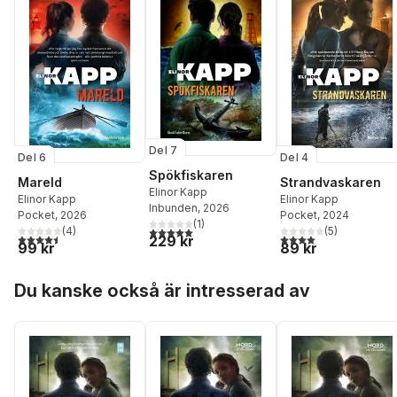
Del 7
Del 6
Del 4
Spökfiskaren
Mareld
Strandvaskaren
Elinor Kapp
Elinor Kapp
Elinor Kapp
Inbunden
, 2026
Pocket
, 2026
Pocket
, 2024
(
1
)
(
4
)
(
5
)
5,0
utav 5 stjärnor. Totalt antal röster:
4,5
utav 5 stjärnor. Totalt antal röster:
4,0
utav 5 stjärnor. Tota
229 kr
99 kr
89 kr
Hoppa över listan
Du kanske också är intresserad av