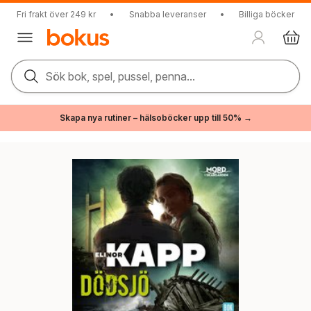
Fri frakt över 249 kr
•
Snabba leveranser
•
Billiga böcker
Sök bok, spel, pussel, penna...
Skapa nya rutiner – hälsoböcker upp till 50% →