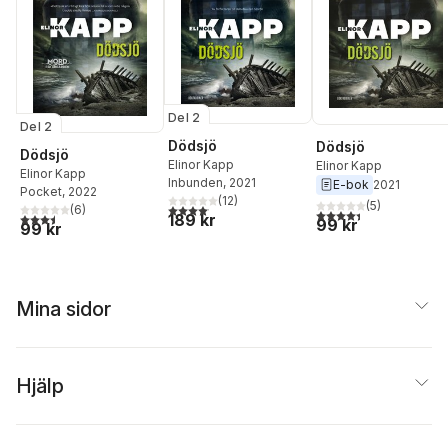
Del 2
Del 2
Dödsjö
Dödsjö
Dödsjö
Elinor Kapp
Elinor Kapp
Elinor Kapp
Inbunden
, 2021
E-bok
2021
Pocket
, 2022
(
12
)
(
5
)
4,1
utav 5 stjärnor. Totalt antal röster:
(
6
)
4,4
utav 5 stjärnor. Tota
3,5
utav 5 stjärnor. Totalt antal röster:
189 kr
99 kr
99 kr
Mina sidor
Hjälp