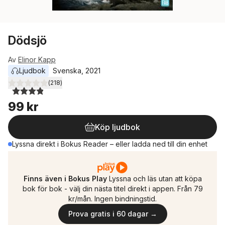
Dödsjö
Av
Elinor Kapp
Ljudbok
Svenska
, 
2021
(
218
)
3,9
utav 5 stjärnor. Totalt antal röster:
99 kr
Köp ljudbok
Lyssna direkt i Bokus Reader – eller ladda ned till din enhet
Finns även i Bokus Play
Lyssna och läs utan att köpa
bok för bok - välj din nästa titel direkt i appen. Från 79
kr/mån. Ingen bindningstid.
Prova gratis i 60 dagar →