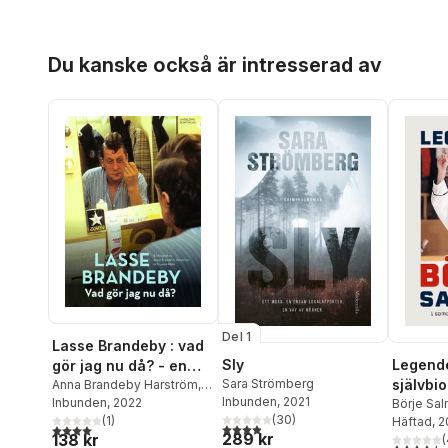
Hoppa över listan
Du kanske också är intresserad av
Del 1
Lasse Brandeby : vad
Sly
Legende
gör jag nu då? - en
Sara Strömberg
självbio
biografi om pappan,
Anna Brandeby Harström
,
Inbunden
, 2021
Lasse Råde
Inbunden
, 2022
Börje Sa
komikern, journalisten
(
30
)
(
1
)
Häftad
, 
och skådespelaren
3,9
utav 5 stjärnor. Totalt antal röster:
4,0
utav 5 stjärnor. Totalt antal röster:
289 kr
138 kr
(
4,5
utav 5 