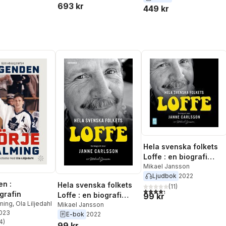
693 kr
449 kr
Hela svenska folkets
Loffe : en biografi
över Janne Carlsson
Mikael Jansson
Ljudbok
2022
n :
Hela svenska folkets
(
11
)
4,3
utav 5 stjärnor. Totalt ant
grafin
Loffe : en biografi
99 kr
lming
,
Ola Liljedahl
över Janne Carlsson
Mikael Jansson
2023
E-bok
2022
4
)
99 kr
stjärnor. Totalt antal röster: