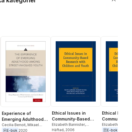
ka kategorier
Ethical Issues in
Ethical Issues 
Experience of
Community-Based
Community-B
Emerging Adulthood
Research with
Elizabeth Bannister
,
Research with
Elizabeth Bannist
Among Street-
Cecilia Benoit
,
Mikael
Elizabeth Bannister
Häftad
, 2006
,
Cecilia
Benoit
,
Bonnie L
E-bok
2006
Jansson
,
Doug Magnuson
Children and Youth
Children and 
E-bok
2020
Involved Youth