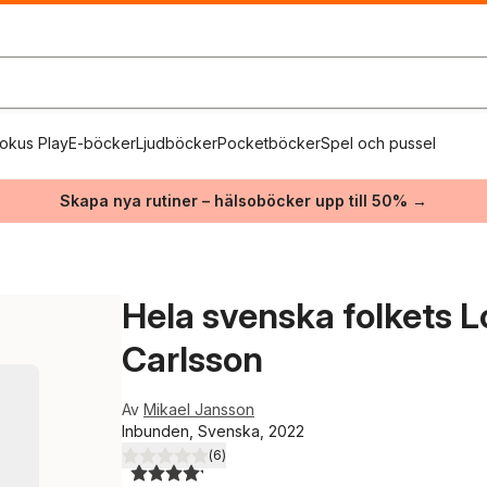
okus Play
E-böcker
Ljudböcker
Pocketböcker
Spel och pussel
Skapa nya rutiner – hälsoböcker upp till 50% →
Hela svenska folkets Lo
Carlsson
Av
Mikael Jansson
Inbunden, Svenska, 2022
(
6
)
4,2
utav 5 stjärnor. Totalt antal röster: