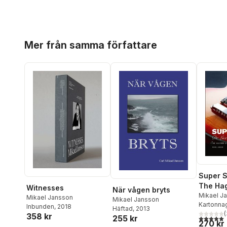
Hoppa över listan
Mer från samma författare
Super 
The Hag
Witnesses
När vågen bryts
History 
Mikael J
Mikael Jansson
Mikael Jansson
Kartonna
Inbunden
, 2018
Häftad
, 2013
(
358 kr
255 kr
5,0
utav 5 
270 kr