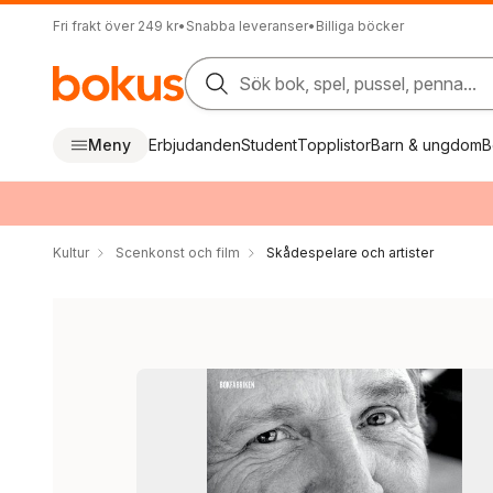
Fri frakt över 249 kr
•
Snabba leveranser
•
Billiga böcker
Sök bok, spel, pussel, penna...
Meny
Erbjudanden
Student
Topplistor
Barn & ungdom
B
Kultur
Scenkonst och film
Skådespelare och artister