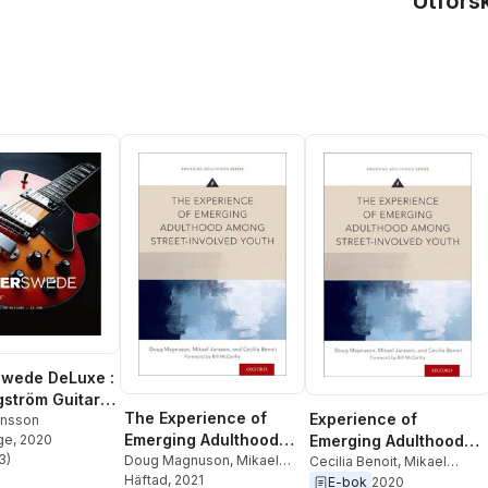
Utfors
Swede DeLuxe :
ström Guitar
The Experience of
Experience of
- So Far
ansson
Emerging Adulthood
ge
, 2020
Emerging Adulthood
3
)
Among Street-
Doug Magnuson
,
Mikael
Among Street-
Cecilia Benoit
,
Mikael
stjärnor. Totalt antal röster:
Jansson
Häftad
, 2021
,
Cecilia Benoit
Jansson
,
Doug Magnuson
E-bok
2020
Involved Youth
Involved Youth