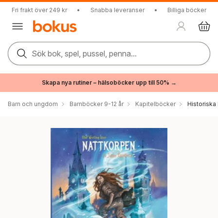
Fri frakt över 249 kr
•
Snabba leveranser
•
Billiga böcker
Sök bok, spel, pussel, penna...
Skapa nya rutiner – hälsoböcker upp till 50% →
Barn och ungdom
Barnböcker 9-12 år
Kapitelböcker
Historiska