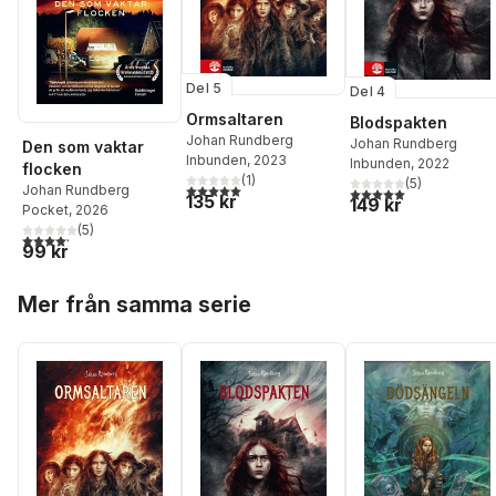
Del 5
Del 4
Ormsaltaren
Blodspakten
Johan Rundberg
Johan Rundberg
Den som vaktar
Inbunden
, 2023
Inbunden
, 2022
flocken
(
1
)
(
5
)
5,0
utav 5 stjärnor. Totalt antal röster:
Johan Rundberg
5,0
utav 5 stjärnor. Tota
135 kr
149 kr
Pocket
, 2026
(
5
)
4,2
utav 5 stjärnor. Totalt antal röster:
99 kr
Hoppa över listan
Mer från samma serie