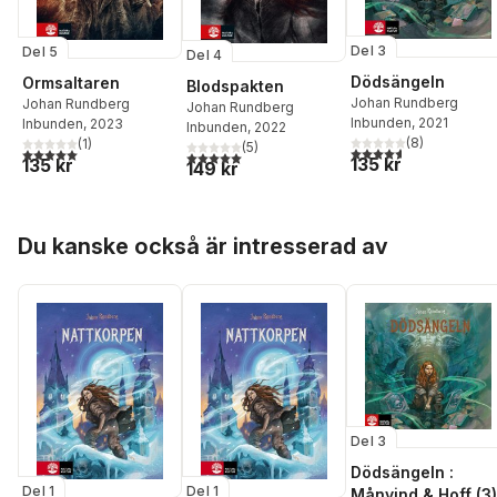
Del 3
Del 5
Del 4
Dödsängeln
Ormsaltaren
Blodspakten
Johan Rundberg
Johan Rundberg
Johan Rundberg
Inbunden
, 2021
Inbunden
, 2023
Inbunden
, 2022
(
8
)
(
1
)
(
5
)
4,6
utav 5 stjärnor. Tota
5,0
utav 5 stjärnor. Totalt antal röster:
5,0
utav 5 stjärnor. Totalt antal röster:
135 kr
135 kr
149 kr
Hoppa över listan
Du kanske också är intresserad av
Del 3
Dödsängeln :
Del 1
Del 1
Månvind & Hoff (3)