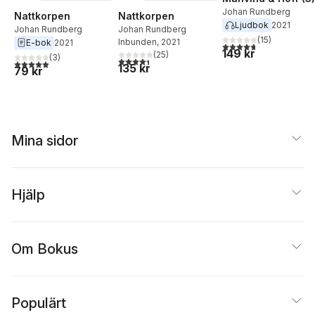
Johan Rundberg
Nattkorpen
Nattkorpen
Ljudbok
2021
Johan Rundberg
Johan Rundberg
(
15
)
Inbunden
, 2021
E-bok
2021
4,7
utav 5 stjärnor. Tota
149 kr
(
25
)
(
3
)
4,4
utav 5 stjärnor. Totalt antal röster:
5,0
utav 5 stjärnor. Totalt antal röster:
135 kr
79 kr
Mina sidor
Hjälp
Om Bokus
Populärt