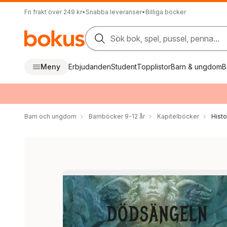
Fri frakt över 249 kr
•
Snabba leveranser
•
Billiga böcker
Sök bok, spel, pussel, penna...
Meny
Erbjudanden
Student
Topplistor
Barn & ungdom
B
Barn och ungdom
Barnböcker 9-12 år
Kapitelböcker
Histo