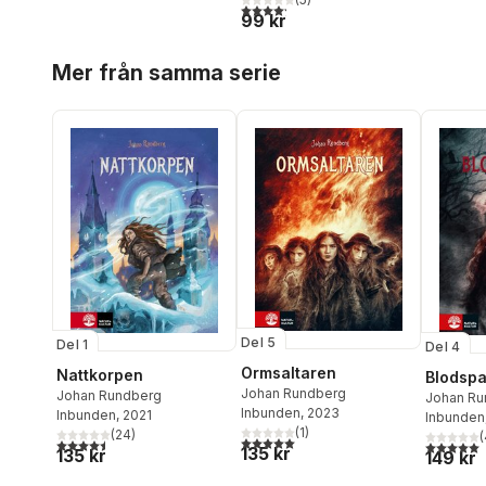
4,2
utav 5 stjärnor. Totalt antal röster:
99 kr
Hoppa över listan
Mer från samma serie
Del 5
Del 1
Del 4
Ormsaltaren
Nattkorpen
Blodspa
Johan Rundberg
Johan Rundberg
Johan Ru
Inbunden
, 2023
Inbunden
, 2021
Inbunden
(
1
)
(
24
)
(
5,0
utav 5 stjärnor. Totalt antal röster:
4,5
utav 5 stjärnor. Totalt antal röster:
5,0
utav 5 
135 kr
135 kr
149 kr