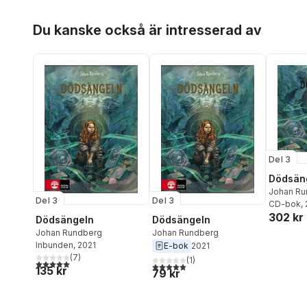
Hoppa över listan
Du kanske också är intresserad av
Del 3
Dödsän
Johan Ru
Del 3
Del 3
CD-bok
,
302 kr
Dödsängeln
Dödsängeln
Johan Rundberg
Johan Rundberg
Inbunden
, 2021
E-bok
2021
(
7
)
(
1
)
5,0
utav 5 stjärnor. Totalt antal röster:
5,0
utav 5 stjärnor. Totalt antal röster:
135 kr
79 kr