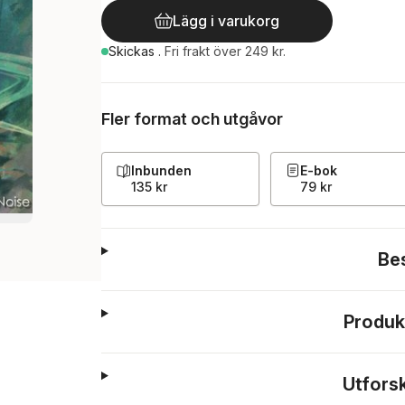
Lägg i varukorg
Skickas
.
Fri frakt över 249 kr.
Fler format och utgåvor
Inbunden
E-bok
135 kr
79 kr
Be
Produk
Utfors