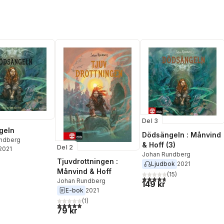
Del 3
geln
Dödsängeln : Månvind
ndberg
& Hoff (3)
Del 2
 2021
Johan Rundberg
Tjuvdrottningen :
Ljudbok
2021
Månvind & Hoff
(
15
)
4,7
utav 5 stjärnor. Totalt ant
Johan Rundberg
149 kr
E-bok
2021
(
1
)
5,0
utav 5 stjärnor. Totalt antal röster:
79 kr