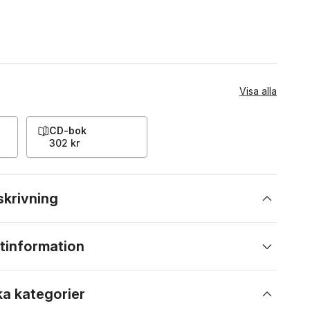
Visa alla
CD-bok
302 kr
skrivning
tinformation
ka kategorier