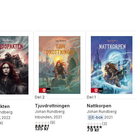
Del 2
Del 1
Tjuvdrottningen
Nattkorpen
kten
Johan Rundberg
Johan Rundberg
ndberg
Inbunden
, 2021
E-bok
2021
, 2022
(
9
)
4
)
(
3
)
4,6
utav 5 stjärnor. Totalt antal röster:
stjärnor. Totalt antal röster:
5,0
utav 5 stjärnor. Totalt ant
135 kr
79 kr