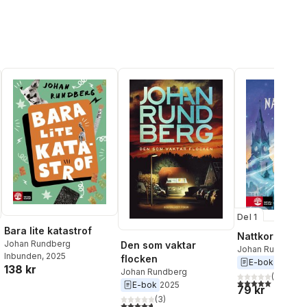
Del 1
Bara lite katastrof
Nattkorpen
Johan Rundberg
Den som vaktar
Johan Rundberg
Inbunden
, 2025
flocken
E-bok
2021
138 kr
Johan Rundberg
(
3
)
al röster:
5,0
utav 5 stjärnor.
E-bok
2025
79 kr
(
3
)
4,7
utav 5 stjärnor. Totalt antal röster: