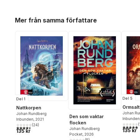
Hoppa över listan
Mer från samma författare
Del 5
Del 1
Ormsalt
Nattkorpen
Johan Ru
Johan Rundberg
Den som vaktar
Inbunden
Inbunden
, 2021
flocken
(
(
24
)
5,0
utav 5 
4,5
utav 5 stjärnor. Totalt antal röster:
Johan Rundberg
135 kr
135 kr
Pocket
, 2026
(
5
)