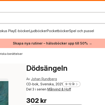
okus Play
E-böcker
Ljudböcker
Pocketböcker
Spel och pussel
Skapa nya rutiner – hälsoböcker upp till 50% →
riska berättelser
Dödsängeln
Av
Johan Rundberg
CD-bok, Svenska, 2021
9-12 år
Del 3 i serien
Månvind & Hoff
302 kr