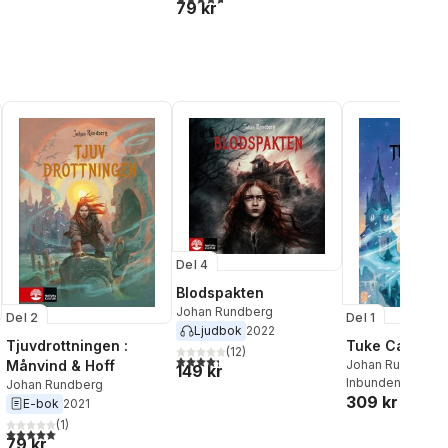
79 kr
Del 4
Blodspakten
Johan Rundberg
Del 2
Del 1
Ljudbok
2022
Tjuvdrottningen :
Tuke Cawo
(
12
)
4,3
utav 5 stjärnor. Totalt antal röster:
Månvind & Hoff
Johan Rundberg
149 kr
Inbunden
, 2025
Johan Rundberg
309 kr
E-bok
2021
al röster:
(
1
)
5,0
utav 5 stjärnor. Totalt antal röster:
79 kr