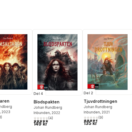
Del 2
Del 4
aren
Tjuvdrottningen
Blodspakten
ndberg
Johan Rundberg
Johan Rundberg
, 2023
Inbunden
, 2021
Inbunden
, 2022
1
)
(
9
)
(
4
)
stjärnor. Totalt antal röster:
4,6
utav 5 stjärnor. Totalt ant
5,0
utav 5 stjärnor. Totalt antal röster:
135 kr
149 kr