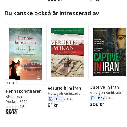
Hoppa över listan
Du kanske också är intresserad av
Del 1
Captive in Iran
Verurteilt im Iran
Hennakonstnären
Marziyeh Amirizadeh
,
Marziyeh Amirizadeh
,
Alka Joshi
Maryam Rostampour
E-bok
2013
Maryam Rostampour
E-bok
2014
Pocket
, 2022
206 kr
91 kr
(
15
)
4,2
utav 5 stjärnor. Totalt antal röster:
89 kr