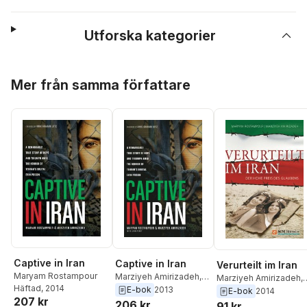
Utforska kategorier
Hoppa över listan
Mer från samma författare
Captive in Iran
Captive in Iran
Verurteilt im Iran
Maryam Rostampour
Marziyeh Amirizadeh
,
Marziyeh Amirizadeh
,
Häftad
, 2014
Maryam Rostampour
E-bok
2013
Maryam Rostampour
E-bok
2014
207 kr
206 kr
91 kr