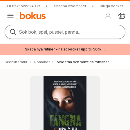
Fri frakt över 249 kr
•
Snabba leveranser
•
Billiga böcker
Sök bok, spel, pussel, penna...
Skapa nya rutiner – hälsoböcker upp till 50% →
Skönlitteratur
Romaner
Moderna och samtida romaner