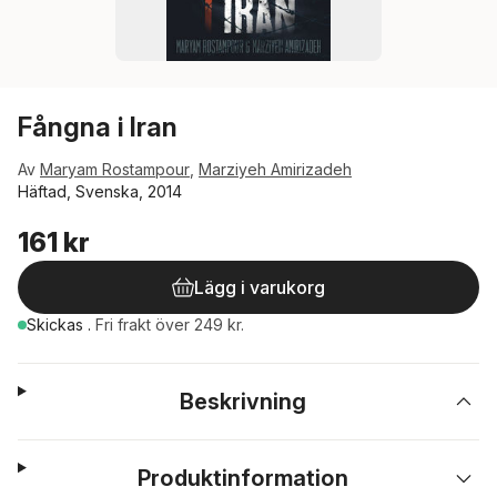
Fångna i Iran
Av
Maryam Rostampour
,
Marziyeh Amirizadeh
Häftad, Svenska, 2014
161 kr
Lägg i varukorg
Skickas
.
Fri frakt över 249 kr.
Beskrivning
Produktinformation