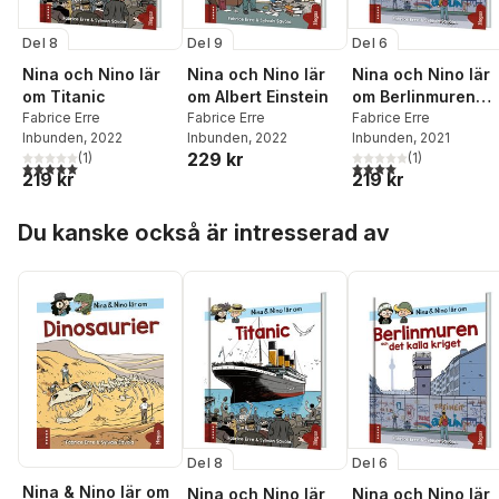
Del 8
Del 9
Del 6
Nina och Nino lär
Nina och Nino lär
Nina och Nino lär
om Titanic
om Albert Einstein
om Berlinmuren
Fabrice Erre
Fabrice Erre
och det kalla krige
Fabrice Erre
Inbunden
, 2022
Inbunden
, 2022
Inbunden
, 2021
229 kr
(
1
)
(
1
)
5,0
utav 5 stjärnor. Totalt antal röster:
4,0
utav 5 stjärnor. Tota
219 kr
219 kr
Hoppa över listan
Du kanske också är intresserad av
Del 8
Del 6
Nina & Nino lär om
Nina och Nino lär
Nina och Nino lär