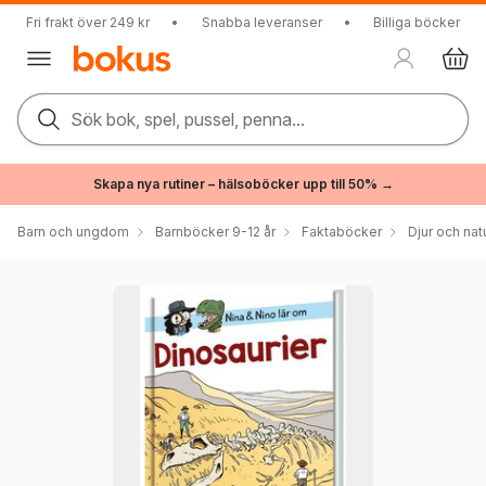
Fri frakt över 249 kr
•
Snabba leveranser
•
Billiga böcker
Sök bok, spel, pussel, penna...
Skapa nya rutiner – hälsoböcker upp till 50% →
Barn och ungdom
Barnböcker 9-12 år
Faktaböcker
Djur och nat