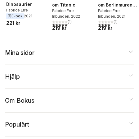
Dinosaurier
om Titanic
om Berlinmuren
Fabrice Erre
Fabrice Erre
och det kalla krige
Fabrice Erre
E-bok
2021
Inbunden
, 2022
Inbunden
, 2021
(
1
)
(
1
)
221 kr
5,0
utav 5 stjärnor. Totalt antal röster:
4,0
utav 5 stjärnor. Tota
219 kr
219 kr
Mina sidor
Hjälp
Om Bokus
Populärt