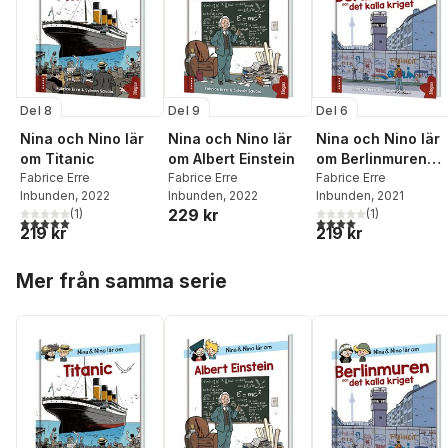
Del 8
Del 9
Del 6
Nina och Nino lär
Nina och Nino lär
Nina och Nino lär
om Titanic
om Albert Einstein
om Berlinmuren
Fabrice Erre
Fabrice Erre
och det kalla krige
Fabrice Erre
Inbunden
, 2022
Inbunden
, 2022
Inbunden
, 2021
229 kr
(
1
)
(
1
)
5,0
utav 5 stjärnor. Totalt antal röster:
4,0
utav 5 stjärnor. Tota
219 kr
219 kr
Hoppa över listan
Mer från samma serie