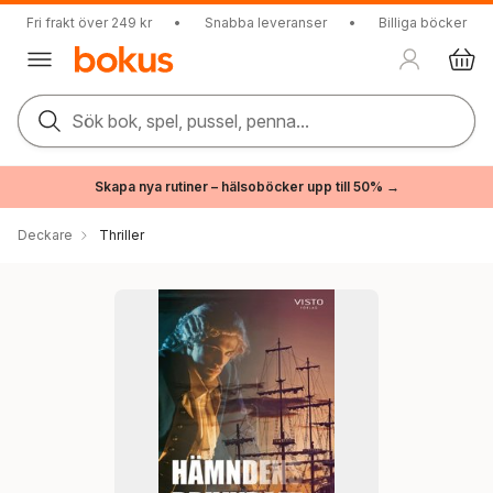
Fri frakt över 249 kr
•
Snabba leveranser
•
Billiga böcker
Sök bok, spel, pussel, penna...
Skapa nya rutiner – hälsoböcker upp till 50% →
Deckare
Thriller