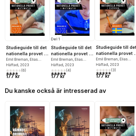
Del 1
Studieguide till de
Studieguide till det
Studieguide till det
nationella provet i
nationella provet i
nationella provet i
Svenska årskurs 
Emil Breman
,
Elias
Matematik årskurs
Emil Breman
,
Elias
Matematik årskurs
Emil Breman
,
Elias
Glaveby
Häftad
, 2023
,
Märta Glave
Glaveby
Häftad
, 2023
,
Märta Glaveby
Glaveby
Häftad
, 2023
,
Märta Glaveby
9
6
(
3
)
(
6
)
(
4
)
5,0
utav 5 stjärnor. Tota
3,8
utav 5 stjärnor. Totalt antal röster:
5,0
utav 5 stjärnor. Totalt antal röster:
177 kr
177 kr
177 kr
Hoppa över listan
Du kanske också är intresserad av