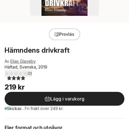
Provläs
Hämndens drivkraft
Av
Elias Glaveby
Häftad, Svenska, 2019
(
2
)
4,0
utav 5 stjärnor. Totalt antal röster:
219 kr
Lägg i varukorg
Skickas
.
Fri frakt över 249 kr.
Fler format och utgåvor