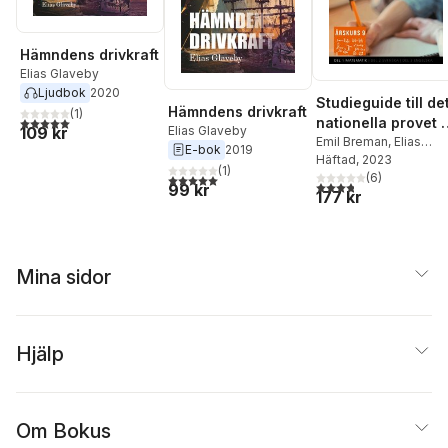
Hämndens drivkraft
Elias Glaveby
Ljudbok
2020
Studieguide till de
Hämndens drivkraft
(
1
)
5,0
utav 5 stjärnor. Totalt antal röster:
nationella provet i
109 kr
Elias Glaveby
Matematik årskurs
Emil Breman
,
Elias
E-bok
2019
Glaveby
Häftad
, 2023
,
Märta Glave
9
(
1
)
(
6
)
5,0
utav 5 stjärnor. Totalt antal röster:
3,8
utav 5 stjärnor. Tota
99 kr
177 kr
Mina sidor
Hjälp
Om Bokus