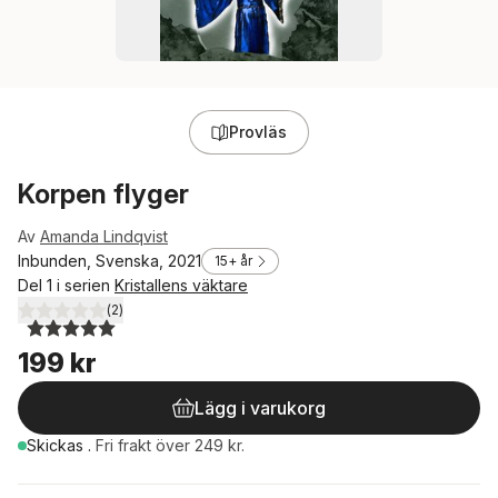
Provläs
Korpen flyger
Av
Amanda Lindqvist
Inbunden, Svenska, 2021
15+ år
Del 1 i serien
Kristallens väktare
(
2
)
5,0
utav 5 stjärnor. Totalt antal röster:
199 kr
Lägg i varukorg
Skickas
.
Fri frakt över 249 kr.