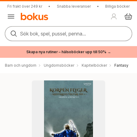
Fri frakt över 249 kr
•
Snabba leveranser
•
Billiga böcker
Sök bok, spel, pussel, penna...
Skapa nya rutiner – hälsoböcker upp till 50% →
Barn och ungdom
Ungdomsböcker
Kapitelböcker
Fantasy