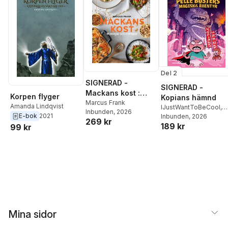
Del 2
SIGNERAD -
SIGNERAD -
Mackans kost :
Korpen flyger
Kopians hämnd
Middagar och
Marcus Frank
Amanda Lindqvist
IJustWantToBeCool
,
Inbunden
, 2026
matlådor
E-bok
2021
Joel Adolphson
Inbunden
, 2026
,
Emil
269 kr
189 kr
Ejdemo Beer
,
Victor
99 kr
Beer
Mina sidor