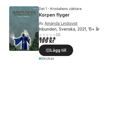
Del 1 - Kristallens väktare
Korpen flyger
Av
Amanda Lindqvist
Inbunden, Svenska, 2021, 15+ år
(
2
)
5,0
utav 5 stjärnor. Totalt antal röster:
199 kr
Lägg till
Skickas