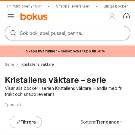
Fri frakt över 249 kr
•
Snabba leveranser
•
Billiga böcker
Sök bok, spel, pussel, penna...
Skapa nya rutiner – hälsoböcker upp till 50% →
Serie
Kristallens väktare
Kristallens väktare – serie
Visar alla böcker i serien Kristallens väktare. Handla med fri
frakt och snabb leverans.
1
produkt
Filtrera
Sortera:
Trendande