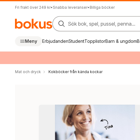
Fri frakt över 249 kr
•
Snabba leveranser
•
Billiga böcker
Sök bok, spel, pussel, penna...
Meny
Erbjudanden
Student
Topplistor
Barn & ungdom
B
Mat och dryck
Kokböcker från kända kockar