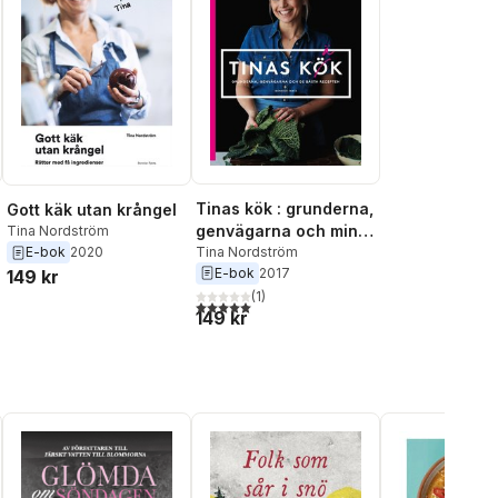
Tinas kök : grunderna,
Gott käk utan krångel
genvägarna och mina
Tina Nordström
bästa recept
Tina Nordström
E-bok
2020
E-bok
2017
149 kr
(
1
)
5,0
utav 5 stjärnor. Totalt antal röster:
149 kr