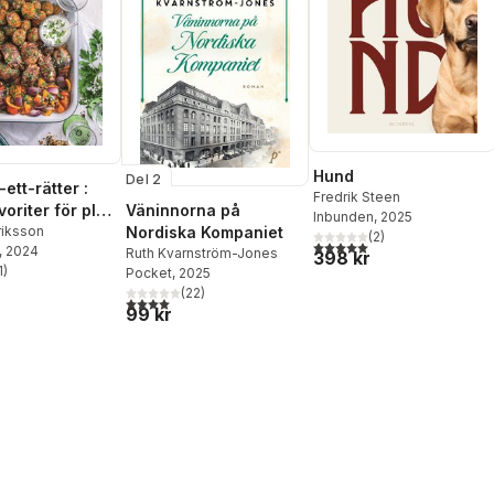
Hund
Del 2
-ett-rätter :
Fredrik Steen
Väninnorna på
oriter för plåt,
Inbunden
, 2025
Nordiska Kompaniet
form och gryta
Eriksson
(
2
)
5,0
utav 5 stjärnor. Totalt ant
, 2024
Ruth Kvarnström-Jones
398 kr
1
)
Pocket
, 2025
stjärnor. Totalt antal röster:
(
22
)
4,0
utav 5 stjärnor. Totalt antal röster:
99 kr