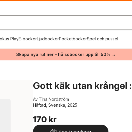
okus Play
E-böcker
Ljudböcker
Pocketböcker
Spel och pussel
Skapa nya rutiner – hälsoböcker upp till 50% →
Gott käk utan krångel 
Av
Tina Nordström
Häftad, Svenska, 2025
170 kr
Lägg i varukorg