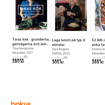
Tinas kök : grunderna,
Laga lunch på typ 4
52 Allt-i
genvägarna och mina
minuter
enka fav
bästa recept
Tina Nordström
Sara Begner
panna, 
Kristina 
Inbunden
, 2017
Häftad
, 2023
Inbunden
(
5
)
(
6
)
(
4,8
utav 5 stjärnor. Totalt antal röster:
3,8
utav 5 stjärnor. Totalt antal röster:
4,0
utav 5 
280 kr
305 kr
269 kr