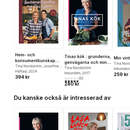
Hem- och
Tinas kök : grunderna,
Min vin
konsumentkunskap
genvägarna och mina
Tina Nor
med Tina och Josse
Tina Nordström
,
Josefine
bästa recept
Tina Nordström
Inbunden
Haamer von Hofsten
Häftad
, 2024
Inbunden
, 2017
259 kr
394 kr
(
5
)
4,8
utav 5 stjärnor. Totalt antal röster:
280 kr
Hoppa över listan
Du kanske också är intresserad av