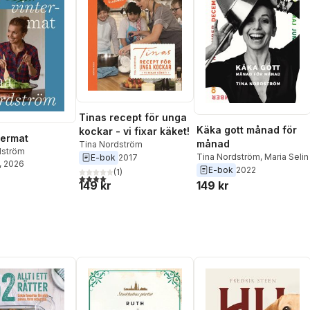
Tinas recept för unga
Käka gott månad för
kockar - vi fixar käket!
termat
månad
Tina Nordström
dström
Tina Nordström
,
Maria Selin
E-bok
2017
, 2026
E-bok
2022
(
1
)
4,0
utav 5 stjärnor. Totalt antal röster:
149 kr
149 kr