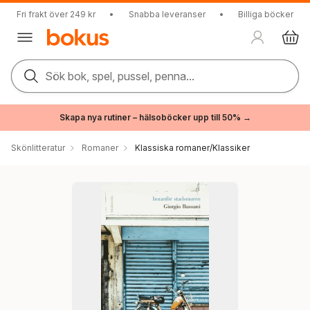
Fri frakt över 249 kr
•
Snabba leveranser
•
Billiga böcker
Sök bok, spel, pussel, penna...
Skapa nya rutiner – hälsoböcker upp till 50% →
Skönlitteratur
Romaner
Klassiska romaner/Klassiker