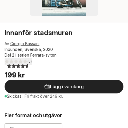
Innanför stadsmuren
Av
Giorgio Bassani
Inbunden, Svenska, 2020
Del 2 i serien
Ferrara-sviten
(
5
)
4,6
utav 5 stjärnor. Totalt antal röster:
199 kr
Lägg i varukorg
Skickas
.
Fri frakt över 249 kr.
Fler format och utgåvor