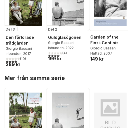
Del 3
Del 2
Garden of the
Den förlorade
Guldglasögonen
Finzi-Continis
trädgården
Giorgio Bassani
Inbunden
, 2022
Giorgio Bassani
Giorgio Bassani
(
4
)
Häftad
, 2007
Inbunden
, 2017
4,3
utav 5 stjärnor. Totalt antal röster:
199 kr
149 kr
(
10
)
4,0
utav 5 stjärnor. Totalt antal röster:
289 kr
Hoppa över listan
Mer från samma serie