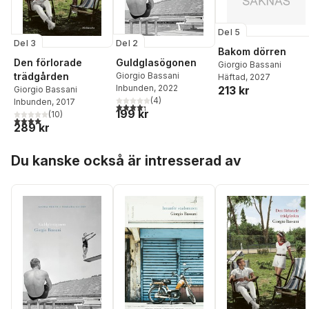
Del 5
Del 3
Del 2
Bakom dörren
Den förlorade
Guldglasögonen
Giorgio Bassani
trädgården
Giorgio Bassani
Häftad
, 2027
Inbunden
, 2022
213 kr
Giorgio Bassani
(
4
)
Inbunden
, 2017
4,3
utav 5 stjärnor. Totalt antal röster:
199 kr
(
10
)
4,0
utav 5 stjärnor. Totalt antal röster:
289 kr
Hoppa över listan
Du kanske också är intresserad av