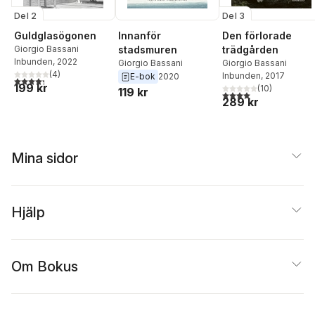
Del 2
Del 3
Guldglasögonen
Innanför
Den förlorade
Giorgio Bassani
stadsmuren
trädgården
Inbunden
, 2022
Giorgio Bassani
Giorgio Bassani
(
4
)
Inbunden
, 2017
E-bok
2020
4,3
utav 5 stjärnor. Totalt antal röster:
199 kr
(
10
)
119 kr
4,0
utav 5 stjärnor. Tota
289 kr
Mina sidor
Hjälp
Om Bokus