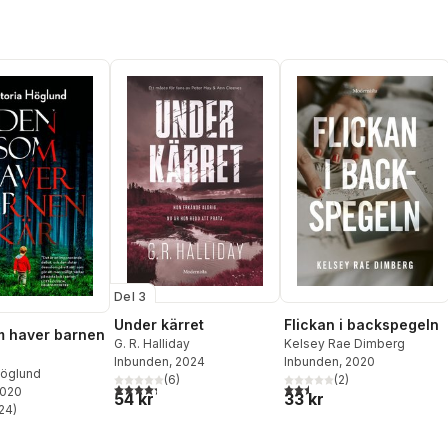
Del 3
Under kärret
Flickan i backspegeln
m haver barnen
G. R. Halliday
Kelsey Rae Dimberg
Inbunden
, 2024
Inbunden
, 2020
Höglund
(
6
)
(
2
)
4,3
utav 5 stjärnor. Totalt antal röster:
2,5
utav 5 stjärnor. Totalt ant
2020
54 kr
33 kr
24
)
stjärnor. Totalt antal röster: