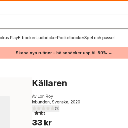
okus Play
E-böcker
Ljudböcker
Pocketböcker
Spel och pussel
Skapa nya rutiner – hälsoböcker upp till 50% →
Källaren
Av
Lori Roy
Inbunden, Svenska, 2020
(
3
)
2,3
utav 5 stjärnor. Totalt antal röster:
33 kr