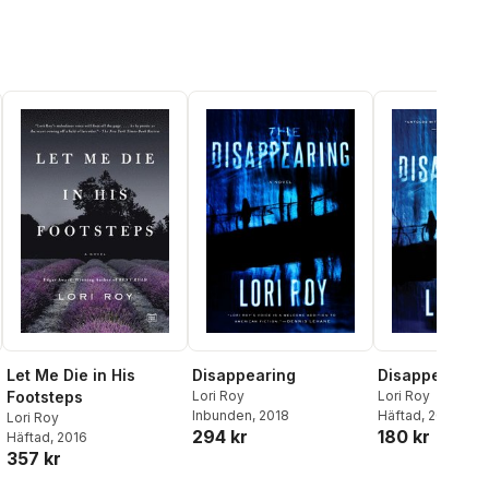
Let Me Die in His
Disappearing
Disappearing
Footsteps
Lori Roy
Lori Roy
Häftad
, 2019
Inbunden
, 2018
Lori Roy
180 kr
294 kr
Häftad
, 2016
357 kr