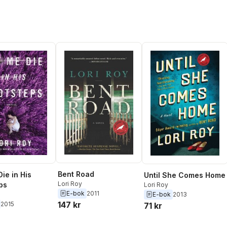
Bent Road
ie in His
Until She Comes Home
Lori Roy
ps
Lori Roy
E-bok
2011
E-bok
2013
147 kr
2015
71 kr