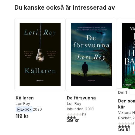
Hoppa över listan
Du kanske också är intresserad av
Del 1
Källaren
De försvunna
Den so
Lori Roy
Lori Roy
kär
Inbunden
, 2018
E-bok
2020
Viktoria 
(
1
)
119 kr
3,0
utav 5 stjärnor. Totalt antal röster:
Pocket
, 
39 kr
(
4,0
utav 5 
56 kr