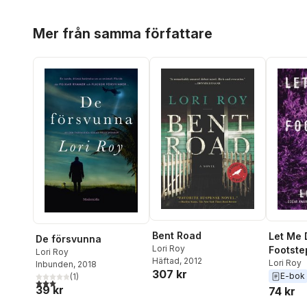
Hoppa över listan
Mer från samma författare
Bent Road
Let Me D
De försvunna
Lori Roy
Footste
Lori Roy
Häftad
, 2012
Lori Roy
Inbunden
, 2018
307 kr
E-bok
(
1
)
3,0
utav 5 stjärnor. Totalt antal röster:
39 kr
74 kr