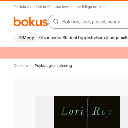
Fri frakt över 249 kr
•
Snabba leveranser
•
Billiga böcker
Sök bok, spel, pussel, penna...
Meny
Erbjudanden
Student
Topplistor
Barn & ungdom
B
Deckare
Psykologisk spänning