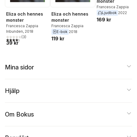
monster
Francesca Zappia
Ljudbok
2022
Eliza och hennes
Eliza och hennes
169 kr
monster
monster
Francesca Zappia
Francesca Zappia
Inbunden
, 2018
E-bok
2018
(
3
)
119 kr
4,3
utav 5 stjärnor. Totalt antal röster:
39 kr
Mina sidor
Hjälp
Om Bokus