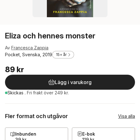
Eliza och hennes monster
Av
Francesca Zappia
Pocket, Svenska, 2019
15+ år
89 kr
Lägg i varukorg
Skickas
.
Fri frakt över 249 kr.
Fler format och utgåvor
Visa alla
Inbunden
E-bok
39 kr
119 kr