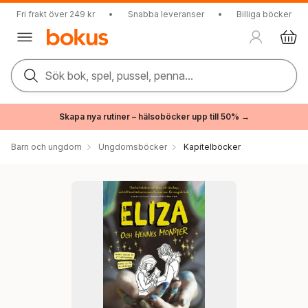
Fri frakt över 249 kr
•
Snabba leveranser
•
Billiga böcker
Sök bok, spel, pussel, penna...
Skapa nya rutiner – hälsoböcker upp till 50% →
Barn och ungdom
Ungdomsböcker
Kapitelböcker