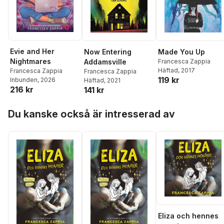
Evie and Her
Now Entering
Made You Up
Nightmares
Addamsville
Francesca Zappia
Häftad
, 2017
Francesca Zappia
Francesca Zappia
119 kr
Inbunden
, 2026
Häftad
, 2021
216 kr
141 kr
Hoppa över listan
Du kanske också är intresserad av
Eliza och hennes