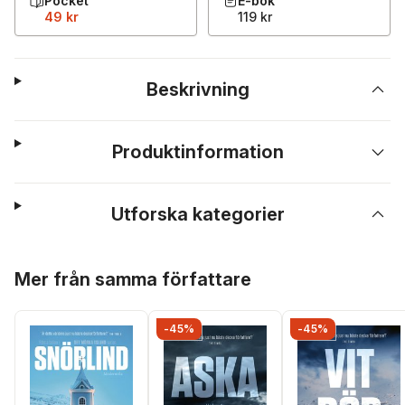
Pocket
E-bok
49 kr
119 kr
Beskrivning
Produktinformation
Utforska kategorier
Hoppa över listan
Mer från samma författare
-45%
-45%