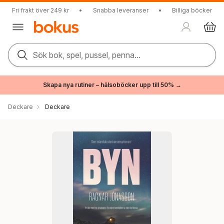
Fri frakt över 249 kr
•
Snabba leveranser
•
Billiga böcker
Sök bok, spel, pussel, penna...
Skapa nya rutiner – hälsoböcker upp till 50% →
Deckare
Deckare