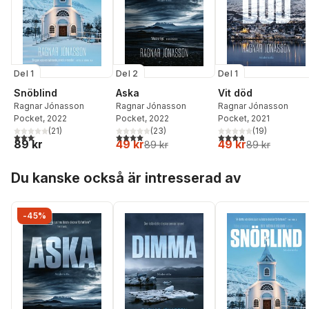
Del 1
Del 2
Del 1
Snöblind
Aska
Vit död
Ragnar Jónasson
Ragnar Jónasson
Ragnar Jónasson
Pocket
, 2022
Pocket
, 2022
Pocket
, 2021
(
21
)
(
23
)
(
19
)
3,1
utav 5 stjärnor. Totalt antal röster:
4,0
utav 5 stjärnor. Totalt antal röster:
3,8
utav 5 stjärnor. Tota
89 kr
49 kr
49 kr
89 kr
89 kr
Hoppa över listan
Du kanske också är intresserad av
-45%