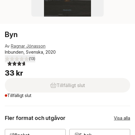
Byn
Av
Ragnar Jónasson
Inbunden, Svenska, 2020
(
13
)
3,7
utav 5 stjärnor. Totalt antal röster:
33 kr
Tillfälligt slut
Tillfälligt slut
Fler format och utgåvor
Visa alla