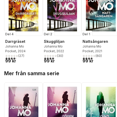
Del 4
Del 2
Del 1
Darrgräset
Skuggliljan
Nattsångaren
Johanna Mo
Johanna Mo
Johanna Mo
Pocket
, 2024
Pocket
, 2022
Pocket
, 2021
(
27
)
(
30
)
(
60
)
4,2
utav 5 stjärnor. Totalt antal röster:
4,1
utav 5 stjärnor. Totalt antal röster:
3,8
utav 5 stjärnor. Tota
99 kr
99 kr
99 kr
Hoppa över listan
Mer från samma serie