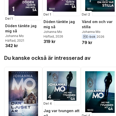
Del 1
Del 2
Del 1
Döden tänkte jag
Vänd om och var
Döden tänkte jag
mig så
stilla
mig så
Johanna Mo
Johanna Mo
Johanna Mo
Häftad
, 2026
E-bok
2026
Häftad
, 2021
319 kr
79 kr
342 kr
Hoppa över listan
Du kanske också är intresserad av
Del 4
Jag var tvungen att
Del 4
gå