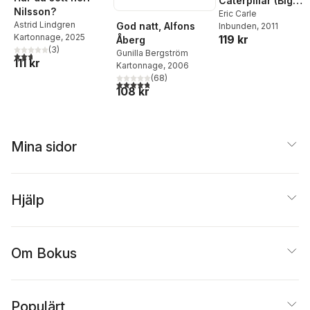
Caterpillar (Big
Nilsson?
Board Book)
Eric Carle
Astrid Lindgren
God natt, Alfons
Inbunden
, 2011
Kartonnage
, 2025
119 kr
Åberg
(
3
)
Gunilla Bergström
2,7
utav 5 stjärnor. Totalt antal röster:
111 kr
Kartonnage
, 2006
(
68
)
4,8
utav 5 stjärnor. Totalt antal röster:
108 kr
Mina sidor
Hjälp
Om Bokus
Populärt