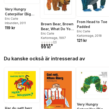
Very Hungry
Caterpillar (Big
Board Book)
Eric Carle
From Head to Toe
Inbunden
, 2011
Brown Bear, Brown
Padded
119 kr
Bear, What Do You
Eric Carle
See?
Eric Carle
Kartonnage
, 2018
Kartonnage
, 1997
121 kr
(
2
)
5,0
utav 5 stjärnor. Totalt antal röster:
99 kr
Hoppa över listan
Du kanske också är intresserad av
Very Hungry
Har du sett herr