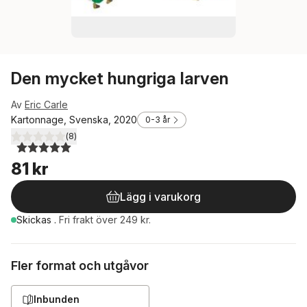
Den mycket hungriga larven
Av
Eric Carle
Kartonnage, Svenska, 2020
0-3 år
(
8
)
5,0
utav 5 stjärnor. Totalt antal röster:
81 kr
Lägg i varukorg
Skickas
.
Fri frakt över 249 kr.
Fler format och utgåvor
Inbunden