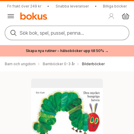
Fri frakt över 249 kr
•
Snabba leveranser
•
Billiga böcker
Sök bok, spel, pussel, penna...
Skapa nya rutiner – hälsoböcker upp till 50% →
Barn och ungdom
Barnböcker 0-3 år
Bilderböcker