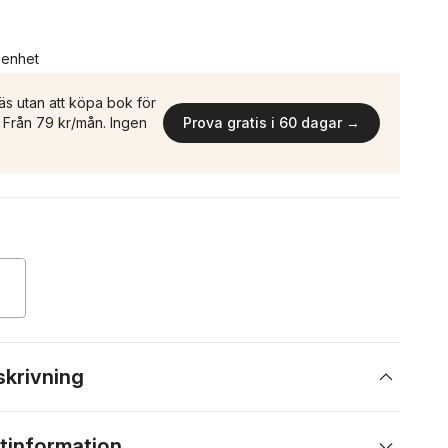
n enhet
äs utan att köpa bok för
n. Från 79 kr/mån. Ingen
Prova gratis i 60 dagar →
skrivning
tinformation