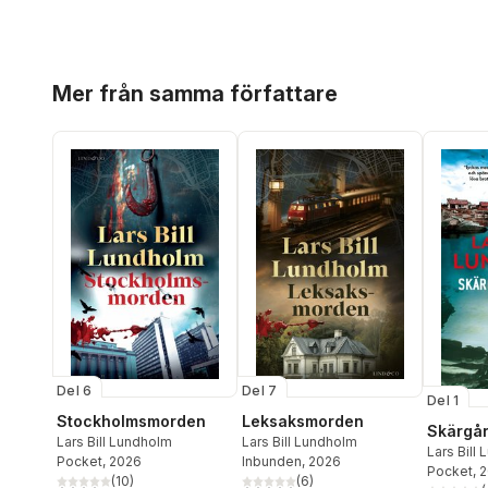
Hoppa över listan
Mer från samma författare
Del 6
Del 7
Del 1
Stockholmsmorden
Leksaksmorden
Skärgå
Lars Bill Lundholm
Lars Bill Lundholm
Lars Bill
Pocket
, 2026
Inbunden
, 2026
Pocket
, 
(
10
)
(
6
)