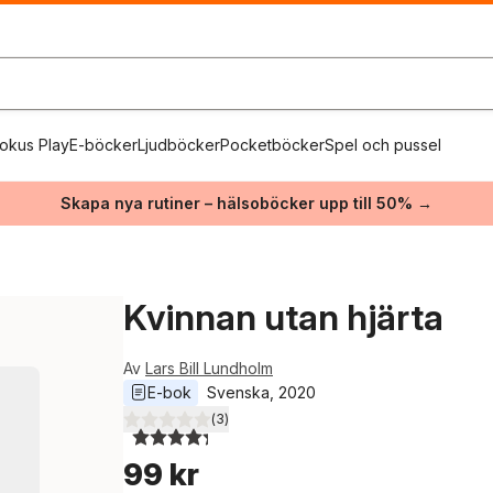
okus Play
E-böcker
Ljudböcker
Pocketböcker
Spel och pussel
Skapa nya rutiner – hälsoböcker upp till 50% →
Kvinnan utan hjärta
Av
Lars Bill Lundholm
E-bok
Svenska
, 
2020
(
3
)
4,3
utav 5 stjärnor. Totalt antal röster:
99 kr