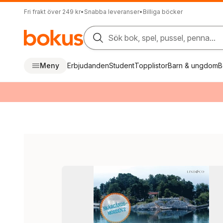
Fri frakt över 249 kr
•
Snabba leveranser
•
Billiga böcker
Sök bok, spel, pussel, penna...
Meny
Erbjudanden
Student
Topplistor
Barn & ungdom
B