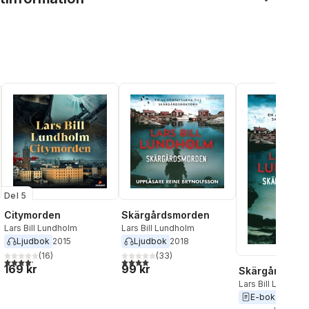
Del 5
Citymorden
Skärgårdsmorden
Lars Bill Lundholm
Lars Bill Lundholm
Ljudbok
2015
Ljudbok
2018
(
16
)
(
33
)
al röster:
4,2
utav 5 stjärnor. Totalt antal röster:
4,0
utav 5 stjärnor. Totalt antal röster:
169 kr
99 kr
Skärgårdsmo
Lars Bill Lundhol
E-bok
2018