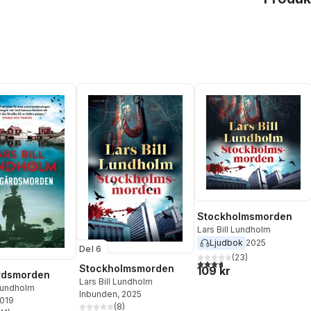
Stockholmsmorden
Lars Bill Lundholm
Ljudbok
2025
Del 6
(
23
)
3,7
utav 5 stjärnor. Totalt ant
Stockholmsmorden
109 kr
rdsmorden
Lars Bill Lundholm
 Lundholm
Inbunden
, 2025
2019
(
8
)