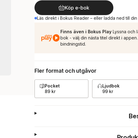
Köp e-bok
Läs direkt i Bokus Reader – eller ladda ned till di
Finns även i Bokus Play
Lyssna och l
bok - välj din nästa titel direkt i appe
bindningstid.
Fler format och utgåvor
Pocket
Ljudbok
89 kr
99 kr
Be
Produk