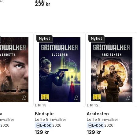
3,4
utav 5 stjärnor. Totalt antal röster:
41
)
stjärnor. Totalt antal röster:
239 kr
Nyhet
Nyhet
Del 13
Del 12
a
Blodspår
Arkitekten
imwalker
Leffe Grimwalker
Leffe Grimwalker
2026
E-bok
2026
E-bok
2026
129 kr
129 kr