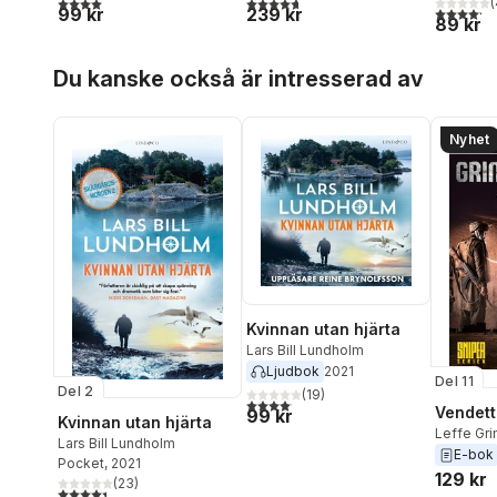
4,0
utav 5 stjärnor. Totalt antal röster:
4,7
utav 5 stjärnor. Totalt antal röster:
(
4,2
utav 5 
99 kr
239 kr
89 kr
Hoppa över listan
Du kanske också är intresserad av
Nyhet
Kvinnan utan hjärta
Lars Bill Lundholm
Ljudbok
2021
Del 11
Del 2
(
19
)
4,1
utav 5 stjärnor. Totalt antal röster:
Vendett
99 kr
Kvinnan utan hjärta
Leffe Gr
Lars Bill Lundholm
E-bok
Pocket
, 2021
129 kr
(
23
)
4,4
utav 5 stjärnor. Totalt antal röster: